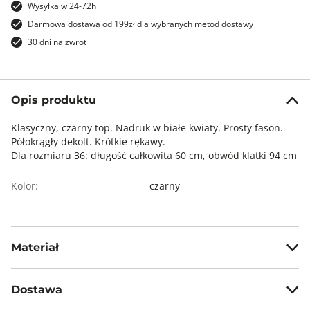
Wysyłka w 24-72h
Darmowa dostawa od 199zł dla wybranych metod dostawy
30 dni na zwrot
Opis produktu
Klasyczny, czarny top. Nadruk w białe kwiaty. Prosty fason.
Półokrągły dekolt. Krótkie rękawy.
Dla rozmiaru 36: długość całkowita 60 cm, obwód klatki 94 cm
Kolor:
czarny
Materiał
96% poliester, 4% elastan
Prać w temp. 30 °C. Nie wybielać. Nie chlorować. Prasować w
Dostawa
temp. max do 110 °C. Nie czyścić chemicznie. Nie suszyć w