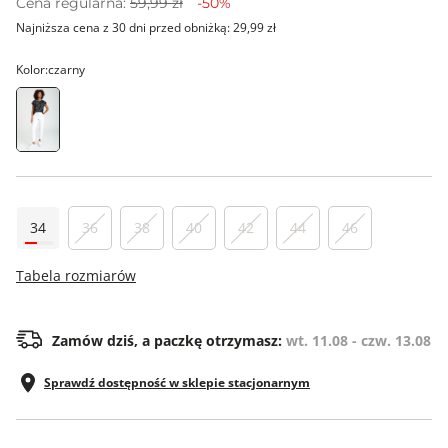
Cena regularna:
59,99 zł
-50%
Najniższa cena z 30 dni przed obniżką:
29,99 zł
Kolor:
czarny
34
36
38
40
42
44
46
Tabela rozmiarów
Zamów dziś, a paczkę otrzymasz:
wt. 11.08 - czw. 13.08
Sprawdź dostępność w sklepie stacjonarnym