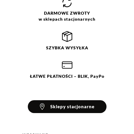
suszyć w suszarce bębnowej.
DARMOWE
ZWROTY
w sklepach stacjonarnych
SZYBKA
WYSYŁKA
ŁATWE
PŁATNOŚCI
– BLIK, PayPo
Sklepy stacjonarne