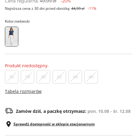
Cena regularna:
49,99 zł
-20%
Najniższa cena z 30 dni przed obniżką:
44,99 zł
-11%
Kolor:
niebieski
Produkt niedostępny.
36
38
40
42
44
46
Tabela rozmiarów
Zamów dziś, a paczkę otrzymasz:
pon. 10.08 - śr. 12.08
Sprawdź dostępność w sklepie stacjonarnym