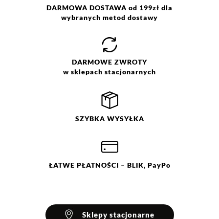
organiczna
DARMOWA DOSTAWA od 199zł dla
Pranie z zachowaniem
wybranych metod dostawy
ostrożności w temp. 30 °C. Nie
wybielać. Nie chlorować.
Prasować w temp. max do 110
°C. Nie czyścić chemicznie. Nie
DARMOWE
ZWROTY
suszyć mechanicznie. Suszyć w
w sklepach stacjonarnych
stanie rozłożonym.
SZYBKA
WYSYŁKA
ŁATWE
PŁATNOŚCI
– BLIK, PayPo
Sklepy stacjonarne