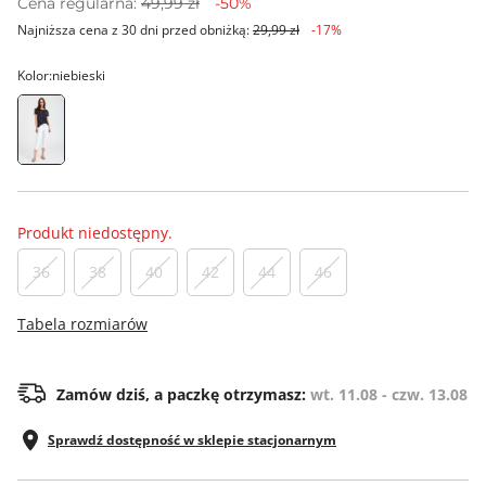
Cena regularna:
49,99 zł
-50%
Najniższa cena z 30 dni przed obniżką:
29,99 zł
-17%
Kolor:
niebieski
Produkt niedostępny.
36
38
40
42
44
46
Tabela rozmiarów
Zamów dziś, a paczkę otrzymasz:
wt. 11.08 - czw. 13.08
Sprawdź dostępność w sklepie stacjonarnym