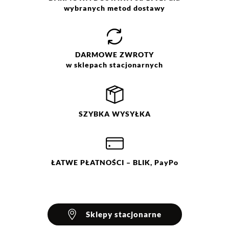
ostrożności w temp. 30 °C. Nie
wybranych metod dostawy
wybielać. Nie chlorować.
Prasować w temp. max do 110
°C. Nie czyścić chemicznie. Nie
suszyć mechanicznie. Suszyć w
DARMOWE
ZWROTY
stanie rozłożonym.
w sklepach stacjonarnych
SZYBKA
WYSYŁKA
ŁATWE
PŁATNOŚCI
– BLIK, PayPo
Sklepy stacjonarne