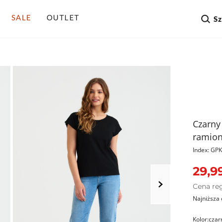
SALE
OUTLET
S
Czarny
ramio
Index: G
29,99
Cena re
Najniższa 
Kolor:
czar