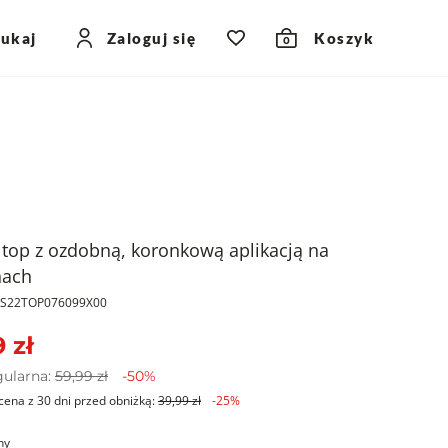
zukaj
Zaloguj się
Koszyk
0
 top z ozdobną, koronkową aplikacją na
nach
PKS22TOP076099X00
 zł
gularna:
59,99 zł
-50%
cena z 30 dni przed obniżką:
39,99 zł
-25%
ny