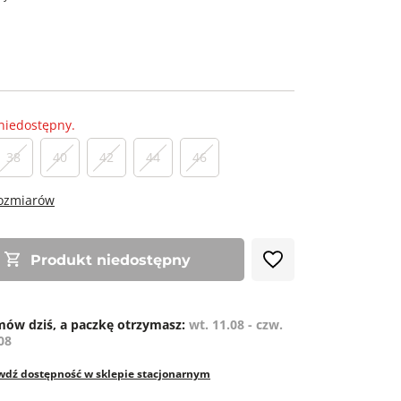
niedostępny.
38
40
42
44
46
rozmiarów
Produkt niedostępny
ów dziś, a paczkę otrzymasz:
wt. 11.08 - czw.
08
wdź dostępność w sklepie stacjonarnym