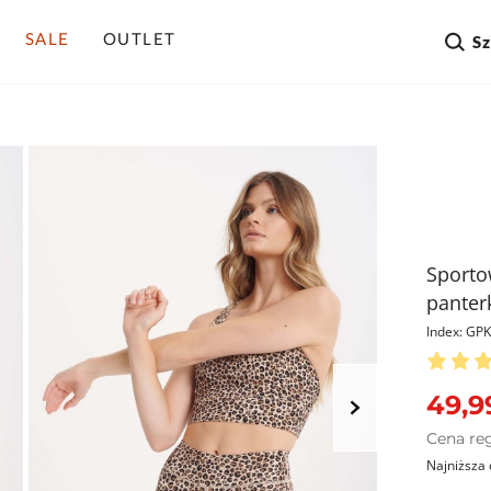
SALE
OUTLET
S
Sporto
panter
Index: G
49,9
Cena re
Najniższa 