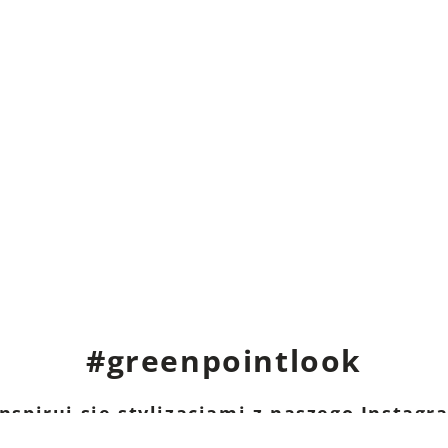
klientów
Wyczyść
Szukaj
#greenpointlook
nspiruj się stylizacjami z naszego Instag