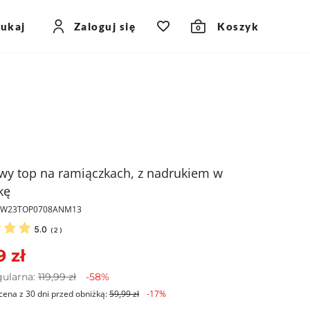
zukaj
Zaloguj się
Koszyk
0
wy top na ramiączkach, z nadrukiem w
kę
PKW23TOP0708ANM13
5.0
(
2
)
9 zł
gularna:
119,99 zł
-58%
cena z 30 dni przed obniżką:
59,99 zł
-17%