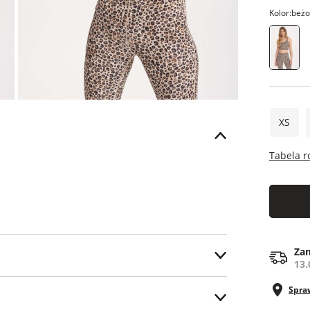
Kolor:
beż
XS
Tabela 
Zam
13.
Spra