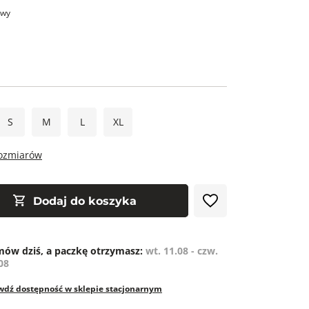
owy
S
M
L
XL
rozmiarów
Dodaj do koszyka
ów dziś, a paczkę otrzymasz:
wt. 11.08 - czw.
08
wdź dostępność w sklepie stacjonarnym