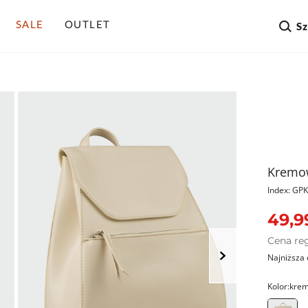
SALE
OUTLET
S
Kremow
Index: G
49,9
Cena re
Najniższa 
Kolor:
kre