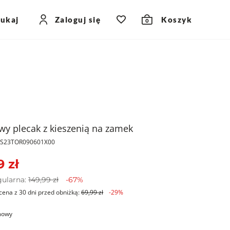
zukaj
Zaloguj się
Koszyk
0
y plecak z kieszenią na zamek
PKS23TOR090601X00
9 zł
gularna:
149,99 zł
-67%
cena z 30 dni przed obniżką:
69,99 zł
-29%
mowy