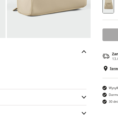
ONE SI
Zam
13.
Spra
Wysył
Darmo
30 dni
ter