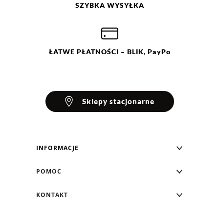
SZYBKA
WYSYŁKA
ŁATWE
PŁATNOŚCI
– BLIK, PayPo
Sklepy stacjonarne
INFORMACJE
Blog Greenpoint
POMOC
O nas
Najczęściej zadawane pytania
KONTAKT
Klub Greenpoint
Sposoby płatności
Formularz kontaktowy
Zamówienia indywidualne