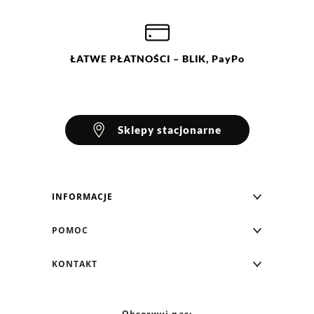
ŁATWE
PŁATNOŚCI
– BLIK, PayPo
Sklepy stacjonarne
INFORMACJE
Blog Greenpoint
POMOC
O nas
Najczęściej zadawane pytania
KONTAKT
Klub Greenpoint
Sposoby płatności
Formularz kontaktowy
Zamówienia indywidualne
PayPo - Kup teraz, zapłać za 30 dni
Telefon: 12 287 07 07
Obserwuj nas: