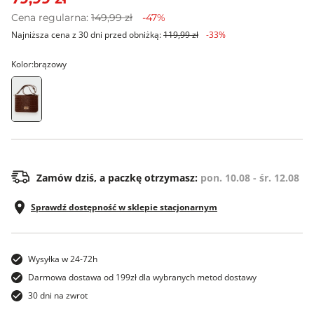
Cena regularna:
149,99 zł
-47%
Najniższa cena z 30 dni przed obniżką:
119,99 zł
-33%
Kolor:
brązowy
ONE SIZE
Zamów dziś, a paczkę otrzymasz:
pon. 10.08 - śr. 12.08
Sprawdź dostępność w sklepie stacjonarnym
Wysyłka w 24-72h
Darmowa dostawa od 199zł dla wybranych metod dostawy
30 dni na zwrot