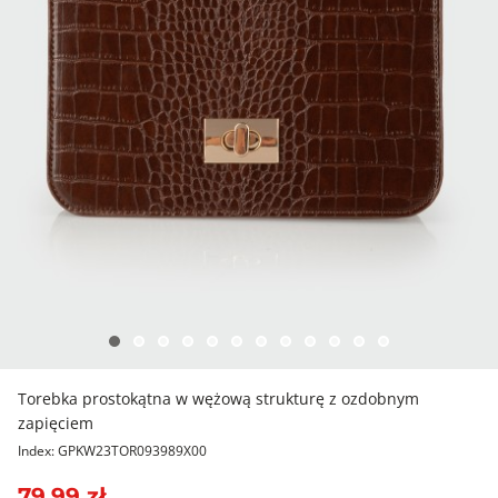
Torebka prostokątna w wężową strukturę z ozdobnym
zapięciem
Index: GPKW23TOR093989X00
79,99 zł