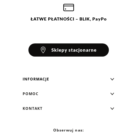
ŁATWE
PŁATNOŚCI
– BLIK, PayPo
Sklepy stacjonarne
INFORMACJE
Blog Greenpoint
POMOC
O nas
Najczęściej zadawane pytania
KONTAKT
Klub Greenpoint
Sposoby płatności
Formularz kontaktowy
Zamówienia indywidualne
PayPo - Kup teraz, zapłać za 30 dni
Telefon: 12 287 07 07
Obserwuj nas:
Franczyza