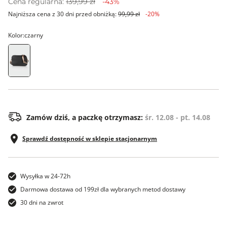
Cena regularna:
139,99 zł
-43%
Najniższa cena z 30 dni przed obniżką:
99,99 zł
-20%
Kolor:
czarny
ONE SIZE
Zamów dziś, a paczkę otrzymasz:
śr. 12.08 - pt. 14.08
Sprawdź dostępność w sklepie stacjonarnym
Wysyłka w 24-72h
Darmowa dostawa od 199zł dla wybranych metod dostawy
30 dni na zwrot