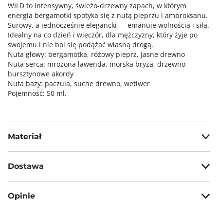
WILD to intensywny, świeżo-drzewny zapach, w którym
energia bergamotki spotyka się z nutą pieprzu i ambroksanu.
Surowy, a jednocześnie elegancki — emanuje wolnością i siłą.
Idealny na co dzień i wieczór, dla mężczyzny, który żyje po
swojemu i nie boi się podążać własną drogą.
Nuta głowy: bergamotka, różowy pieprz, jasne drewno
Nuta serca: mrożona lawenda, morska bryza, drzewno-
bursztynowe akordy
Nuta bazy: paczula, suche drewno, wetiwer
Pojemność: 50 ml.
Materiał
ethanol, fragrance, aqua, ethylhexyl salicylate*,
benzotriazolyl dodecyl p-cresol*,
Dostawa
tris(tetramethylhydroxypiperidinol) citrate*, ci 17200*, ci
14700*, ci 19140*, linalyl acetate*, limonene*, linalool*,
Darmowa dostawa od 199zł dla wybranych metod dostawy.
benzyl alcohol*, coumarin*, citronellol*, beta pinene* alc
Opinie
79%
GWARANTOWANA WYSYŁKA w 48 godzin.
*95% zamówień realizujemy w 24 godziny.