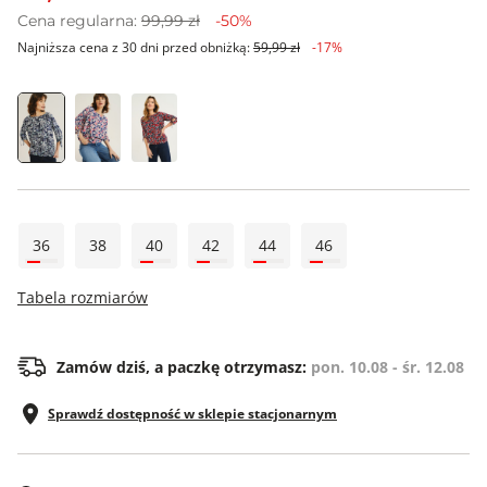
Cena regularna:
99,99 zł
-50%
Najniższa cena z 30 dni przed obniżką:
59,99 zł
-17%
36
38
40
42
44
46
Tabela rozmiarów
Zamów dziś, a paczkę otrzymasz:
pon. 10.08 - śr. 12.08
Sprawdź dostępność w sklepie stacjonarnym