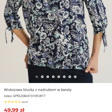
Wiskozowa bluzka z nadrukiem w kwiaty
Index: GPKS26BLK1010FLW17
4.9
(
11
)
49,99 zł