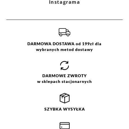
Instagrama
36
38
40
42
44
46
DARMOWA DOSTAWA od 199zł dla
wybranych metod dostawy
DARMOWE
ZWROTY
w sklepach stacjonarnych
SZYBKA
WYSYŁKA