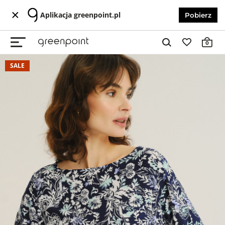
Aplikacja greenpoint.pl
Pobierz
0
SALE