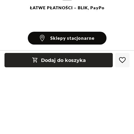
ŁATWE
PŁATNOŚCI
– BLIK, PayPo
Sklepy stacjonarne
Dodaj do koszyka
INFORMACJE
Blog Greenpoint
POMOC
O nas
Najczęściej zadawane pytania
KONTAKT
Klub Greenpoint
Sposoby płatności
Formularz kontaktowy
Zamówienia indywidualne
PayPo - Kup teraz, zapłać za 30 dni
Telefon: 12 287 07 07
Obserwuj nas:
Franczyza
Formy i koszt dostawy
Pn. - pt.: 8:00 - 15:00
Współpraca