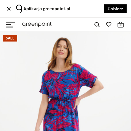
Aplikacja greenpoint.pl
Pobierz
0
SALE