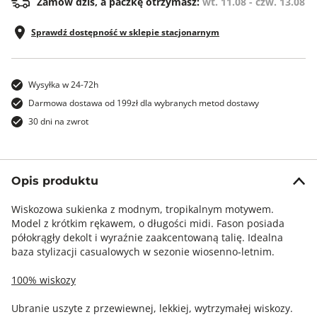
Zamów dziś, a paczkę otrzymasz:
wt. 11.08 - czw. 13.08
Sprawdź dostępność w sklepie stacjonarnym
Wysyłka w 24-72h
Darmowa dostawa od 199zł dla wybranych metod dostawy
30 dni na zwrot
Opis produktu
Wiskozowa sukienka z modnym, tropikalnym motywem.
Model z krótkim rękawem, o długości midi. Fason posiada
półokrągły dekolt i wyraźnie zaakcentowaną talię. Idealna
baza stylizacji casualowych w sezonie wiosenno-letnim.
100% wiskozy
Ubranie uszyte z przewiewnej, lekkiej, wytrzymałej wiskozy.