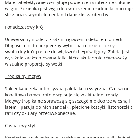
Materiał efektywnie wentyluje powietrze i skutecznie chłonie
wilgoć. Sukienka jest wygodna w noszeniu i ładnie komponuje
się z pozostałymi elementami damskiej garderoby.
Ponadczasowy krój
Uniwersalny model z krótkim rękawem i dekoltem o-neck.
Długość midi to bezpieczny wybór na co dzień. Luźny,
swobodny krój pasuje do większości typów figury. Zaletą jest
wyraźnie zaakcentowana talia, która skutecznie równoważy
wizualne proporcje sylwetki.
Tropikalny motyw
Sukienka urzeka intensywną paletą kolorystyczną. Czerwono-
kobaltowa barwa trafnie wpisuje się w aktualne trendy.
Motywy tropikalne sprawdzą się szczególnie dobrze wiosną i
latem - pasują do nich sandałki, plecione koszyki, listonoszki z
rafii czy okulary przeciwsłoneczne.
Casualowy styl
Komfortowa sukienka midi z wiskozy to propozycja dla kobiet,