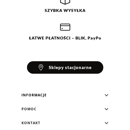
SZYBKA
WYSYŁKA
Ocena
Size
Color
czerwony
34
36
kobaltowy
38
40
ŁATWE
PŁATNOŚCI
– BLIK, PayPo
42
44
Sklepy stacjonarne
INFORMACJE
Blog Greenpoint
POMOC
O nas
Najczęściej zadawane pytania
KONTAKT
Klub Greenpoint
Sposoby płatności