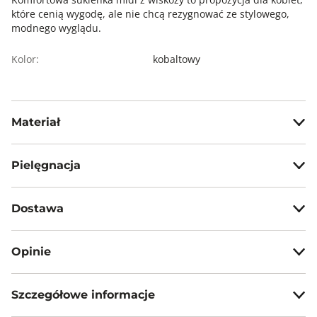
które cenią wygodę, ale nie chcą rezygnować ze stylowego,
modnego wyglądu.
Kolor:
kobaltowy
Materiał
100% wiskoza
Pielęgnacja
Nie wybielać, nie chlorować
Dostawa
Prasować w temp. max 110°C
Darmowa dostawa od 199zł dla wybranych metod dostawy.
Nie czyścić chemicznie
Opinie
GWARANTOWANA WYSYŁKA w 48 godzin.
Nie suszyć mechanicznie
*95% zamówień realizujemy w 24 godziny.
Szczegółowe informacje
Metody dostawy:
5
80%