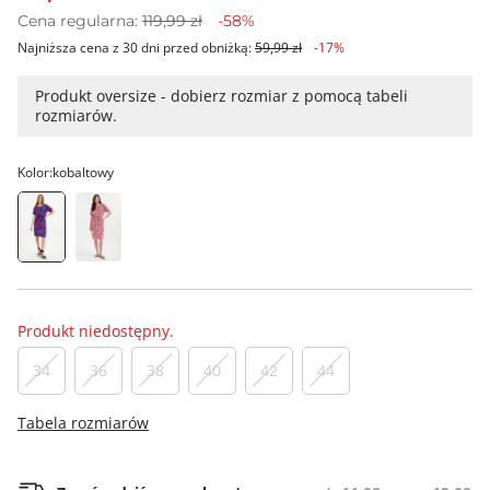
Cena regularna:
119,99 zł
-58%
Najniższa cena z 30 dni przed obniżką:
59,99 zł
-17%
Produkt oversize - dobierz rozmiar z pomocą tabeli
rozmiarów.
Kolor:
kobaltowy
Produkt niedostępny.
34
36
38
40
42
44
Tabela rozmiarów