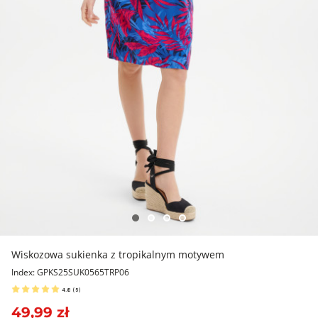
Wiskozowa sukienka z tropikalnym motywem
Index: GPKS25SUK0565TRP06
4.8
(
5
)
49,99 zł