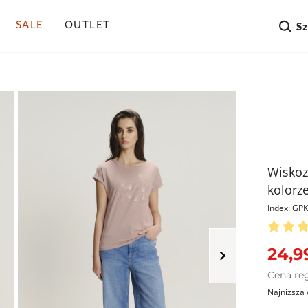
SALE
OUTLET
S
Wiskoz
kolorz
Index: G
24,99
Cena re
Najniższa 