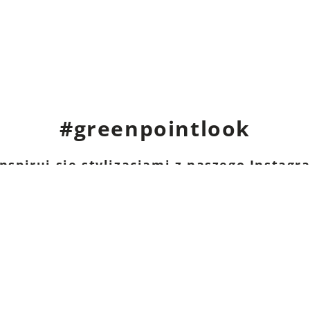
#greenpointlook
nspiruj się stylizacjami z naszego Instag
I
Sklepy stacjonarne