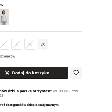
wy
M
L
XL
2X
rozmiarów
Dodaj do koszyka
ów dziś, a paczkę otrzymasz:
wt. 11.08 - czw.
08
wdź dostępność w sklepie stacjonarnym