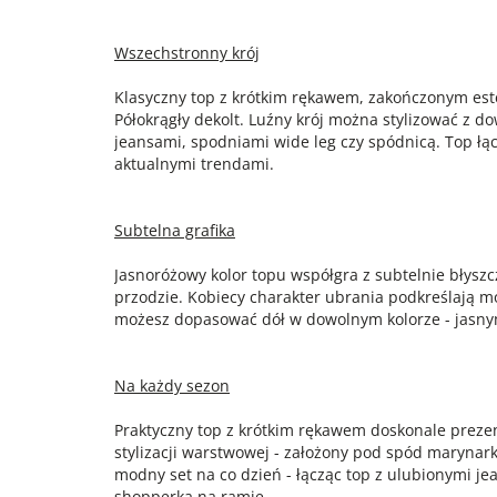
Wszechstronny krój
Klasyczny top z krótkim rękawem, zakończonym es
Półokrągły dekolt. Luźny krój można stylizować z d
jeansami, spodniami wide leg czy spódnicą. Top łą
aktualnymi trendami.
Subtelna grafika
Jasnoróżowy kolor topu współgra z subtelnie błysz
przodzie. Kobiecy charakter ubrania podkreślają mo
możesz dopasować dół w dowolnym kolorze - jasn
Na każdy sezon
Praktyczny top z krótkim rękawem doskonale prezen
stylizacji warstwowej - założony pod spód marynark
modny set na co dzień - łącząc top z ulubionymi j
shopperką na ramię.