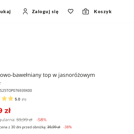
zukaj
Zaloguj się
Koszyk
0
owo-bawełniany top w jasnoróżowym
e
PKS25TOP076939X00
5.0
(
1
)
 zł
gularna:
59,99 zł
-58%
cena z 30 dni przed obniżką:
39,99 zł
-38%