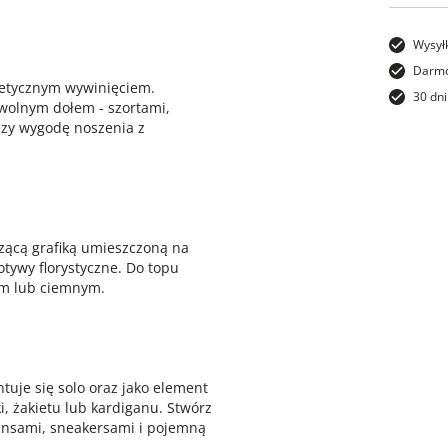
Wysył
Darmo
tetycznym wywinięciem.
30 dni
owolnym dołem - szortami,
czy wygodę noszenia z
czącą grafiką umieszczoną na
tywy florystyczne. Do topu
ym lub ciemnym.
tuje się solo oraz jako element
i, żakietu lub kardiganu. Stwórz
eansami, sneakersami i pojemną