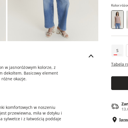
Kolor:
różo
S
Tabela 
on w jasnoróżowym kolorze, z
ym dekoltem. Basicowy element
 różne okazje.
Zam
anki komfortowych w noszeniu
13.
jest przewiewna, miła w dotyku i
a sylwetce i z łatwością poddaje
Spra