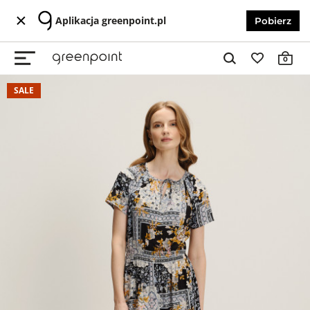
Aplikacja greenpoint.pl
Pobierz
0
SALE