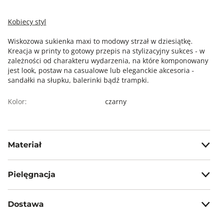
Kobiecy styl
Wiskozowa sukienka maxi to modowy strzał w dziesiątkę.
Kreacja w printy to gotowy przepis na stylizacyjny sukces - w
zależności od charakteru wydarzenia, na które komponowany
jest look, postaw na casualowe lub eleganckie akcesoria -
sandałki na słupku, balerinki bądź trampki.
Kolor:
czarny
Materiał
100% wiskoza
Pielęgnacja
Nie wybielać, nie chlorować
Dostawa
Prasować w temp. max 110°C