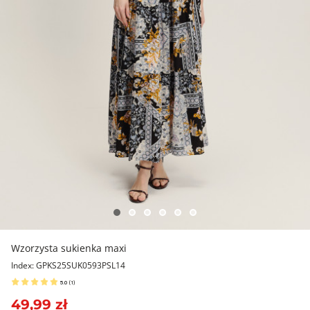
Wzorzysta sukienka maxi
Index: GPKS25SUK0593PSL14
5.0
(
1
)
49,99 zł