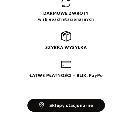
Opinie klientów
DARMOWE
ZWROTY
w sklepach stacjonarnych
Filtry
Wyczyść
Szukaj
SZYBKA
WYSYŁKA
Ocena
Size
Color
beżowy
36
czarny
38
40
42
ŁATWE
PŁATNOŚCI
– BLIK, PayPo
44
Sklepy stacjonarne