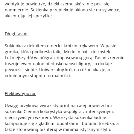
wentyluje powietrze, dzięki czemu skóra nie poci się
nadmiernie. Sukienka przepięknie układa się na sylwetce,
akcentując jej specyfikę.
Długi fason
Sukienka z dekoltem o-neck i krótkim rękawem. W pasie
gumka, która podkreśla talię. Model maxi - do kostek.
Luźniejszy dół współgra z dopasowaną górą. Fason zręcznie
tuszuje ewentualne niedoskonałości figury, co dodaje
pewności siebie. Uniwersalny krój na różne okazje, o
odmiennym stopniu formalności.
Efektowny wzór
Uwagę przykuwa wyrazisty print na całej powierzchni
sukienki. Ciemna kolorystyka współgra z intensywnym,
nieoczywistym wzorem. Wzorzysta sukienka ładnie
komponuje się z gładkimi dodatkami - butami, torebką, a
także stonowaną biżuterią w minimalistycznym stylu.