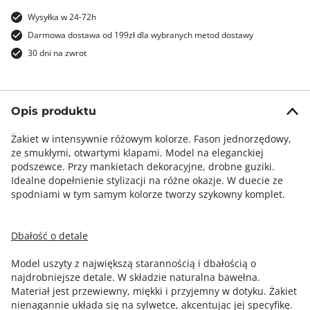
Wysyłka w 24-72h
Darmowa dostawa od 199zł dla wybranych metod dostawy
30 dni na zwrot
Opis produktu
Żakiet w intensywnie różowym kolorze. Fason jednorzędowy,
ze smukłymi, otwartymi klapami. Model na eleganckiej
podszewce. Przy mankietach dekoracyjne, drobne guziki.
Idealne dopełnienie stylizacji na różne okazje. W duecie ze
spodniami w tym samym kolorze tworzy szykowny komplet.
Dbałość o detale
Model uszyty z największą starannością i dbałością o
najdrobniejsze detale. W składzie naturalna bawełna.
Materiał jest przewiewny, miękki i przyjemny w dotyku. Żakiet
nienagannie układa się na sylwetce, akcentując jej specyfikę.