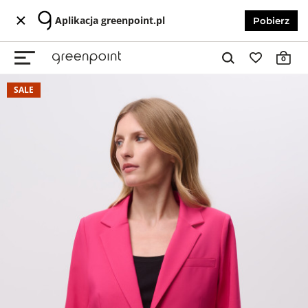
Aplikacja greenpoint.pl
Pobierz
0
SALE