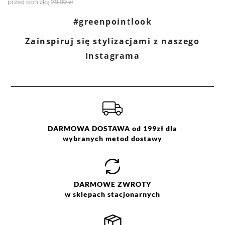
przed obniżką
79,99 zł
Filtry
Wyczyść
Szukaj
#greenpointlook
Zainspiruj się stylizacjami z naszego
Ocena
Size
Color
Instagrama
różowy
36
38
40
42
44
DARMOWA DOSTAWA od 199zł dla
wybranych metod dostawy
DARMOWE
ZWROTY
w sklepach stacjonarnych