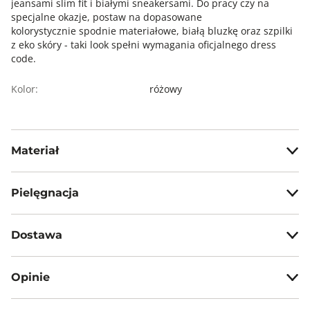
jeansami slim fit i białymi sneakersami. Do pracy czy na
specjalne okazje, postaw na dopasowane
kolorystycznie spodnie materiałowe, białą bluzkę oraz szpilki
z eko skóry - taki look spełni wymagania oficjalnego dress
code.
Kolor:
różowy
Materiał
50% bawełna, 47% poliester, 3% elastan
Pielęgnacja
Nie prać na mokro
Dostawa
Nie wybielać, nie chlorować
Darmowa dostawa od 199zł dla wybranych metod dostawy.
Nie prasować
Opinie
Czyścić na sucho w węglowodorach
GWARANTOWANA WYSYŁKA w 48 godzin.
*95% zamówień realizujemy w 24 godziny.