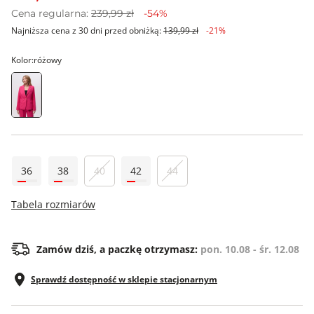
Cena regularna:
239,99 zł
-54%
Najniższa cena z 30 dni przed obniżką:
139,99 zł
-21%
Kolor:
różowy
36
38
40
42
44
Tabela rozmiarów
Zamów dziś, a paczkę otrzymasz:
pon. 10.08 - śr. 12.08
Sprawdź dostępność w sklepie stacjonarnym