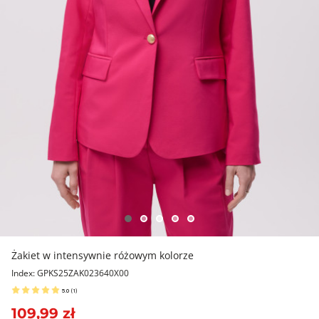
Żakiet w intensywnie różowym kolorze
Index: GPKS25ZAK023640X00
5.0
(
1
)
109,99 zł