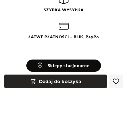
SZYBKA
WYSYŁKA
ŁATWE
PŁATNOŚCI
– BLIK, PayPo
Sklepy stacjonarne
Dodaj do koszyka
INFORMACJE
Blog Greenpoint
POMOC
O nas
Najczęściej zadawane pytania
KONTAKT
Klub Greenpoint
Sposoby płatności