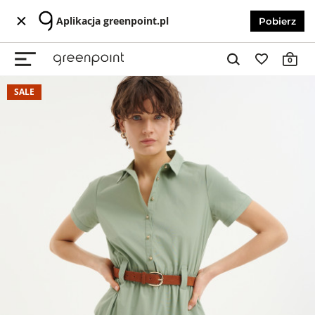
Aplikacja greenpoint.pl
Pobierz
0
SALE