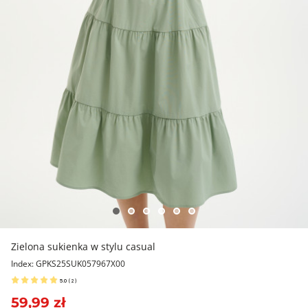
Zielona sukienka w stylu casual
Index: GPKS25SUK057967X00
5.0
(
2
)
59,99 zł