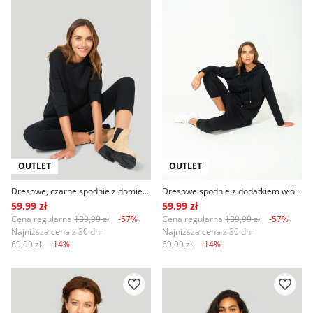
OUTLET
OUTLET
Dresowe, czarne spodnie z domieszką włókien ekologicznych
Dresowe spodnie z dodatkiem włókien ekologicznych, czarne
59,99 zł
59,99 zł
Cena regularna
139,99 zł
-57%
Cena regularna
139,99 zł
-57%
Najniższa cena z 30 dni
Najniższa cena z 30 dni
69,99 zł
-14%
69,99 zł
-14%