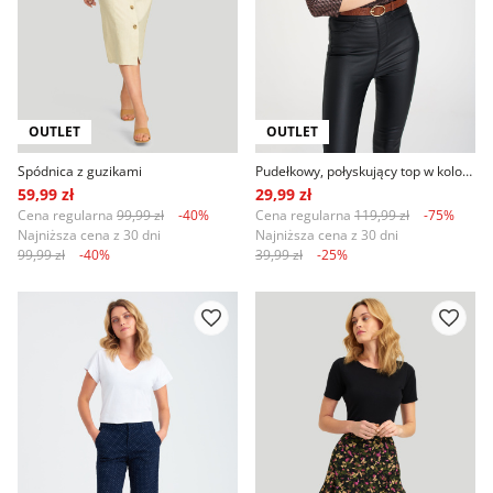
OUTLET
OUTLET
Spódnica z guzikami
Pudełkowy, połyskujący top w kolorze miedzi
59,99 zł
29,99 zł
Cena regularna
99,99 zł
-40%
Cena regularna
119,99 zł
-75%
Najniższa cena z 30 dni
Najniższa cena z 30 dni
99,99 zł
-40%
39,99 zł
-25%