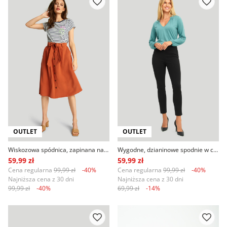
OUTLET
OUTLET
Wiskozowa spódnica, zapinana na guziki
Wygodne, dzianinowe spodnie w czarnym kolorze
59,99 zł
59,99 zł
Cena regularna
99,99 zł
-40%
Cena regularna
99,99 zł
-40%
Najniższa cena z 30 dni
Najniższa cena z 30 dni
99,99 zł
-40%
69,99 zł
-14%