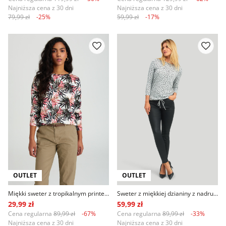
Najniższa cena z 30 dni
Najniższa cena z 30 dni
79,99 zł
-25%
59,99 zł
-17%
OUTLET
OUTLET
Miękki sweter z tropikalnym printem
Sweter z miękkiej dzianiny z nadrukiem
29,99 zł
59,99 zł
Cena regularna
89,99 zł
-67%
Cena regularna
89,99 zł
-33%
Najniższa cena z 30 dni
Najniższa cena z 30 dni