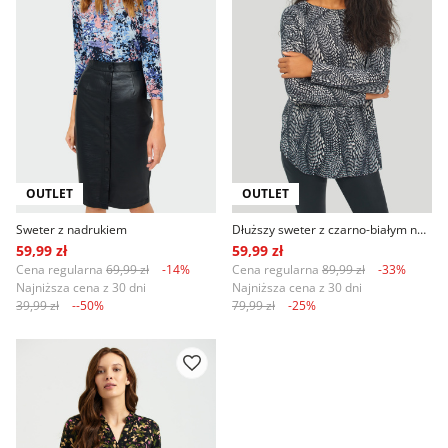
OUTLET
OUTLET
Sweter z nadrukiem
Dłuższy sweter z czarno-białym nadrukiem
59,99 zł
59,99 zł
Cena regularna
69,99 zł
-14%
Cena regularna
89,99 zł
-33%
Najniższa cena z 30 dni
Najniższa cena z 30 dni
39,99 zł
--50%
79,99 zł
-25%