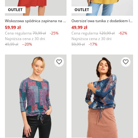
OUTLET
OUTLET
Wiskozowa spódnica zapinana na guziki
Oversize'owa tunika z dodatkiem lnu, żółta
59,99 zł
49,99 zł
Cena regularna
79,99 zł
-25%
Cena regularna
129,99 zł
-62%
Najniższa cena z 30 dni
Najniższa cena z 30 dni
49,99 zł
--20%
59,99 zł
-17%