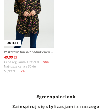
OUTLET
Wiskozowa tunika z nadrukiem w kwiaty
49,99 zł
Cena regularna
119,99 zł
-58%
Najniższa cena z 30 dni
59,99 zł
-17%
#greenpointlook
Zainspiruj się stylizacjami z naszego