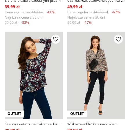
Zielona bluzka z ozdobnymi plisami
Czarna, rozkloszowana spódnica z eko skóry
39,99 zł
49,99 zł
Cena regularna
99,99 zł
-60%
Cena regularna
149,99 zł
-67%
Najniższa cena z 30 dni
Najniższa cena z 30 dni
59,99 zł
-33%
59,99 zł
-17%
OUTLET
OUTLET
Czarny sweter z nadrukiem w kwiaty
Wiskozowa bluzka z nadrukiem