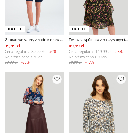
OUTLET
OUTLET
Granatowe szorty z nadrukiem w groszki
Zwiewna spódnica z naszywanymi falbanami, nadruk w kwiaty
39,99 zł
49,99 zł
Cena regularna
89,99 zł
-56%
Cena regularna
119,99 zł
-58%
Najniższa cena z 30 dni
Najniższa cena z 30 dni
59,99 zł
-33%
59,99 zł
-17%