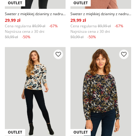
OUTLET
OUTLET
Sweter z miękkiej dzianiny z nadrukiem, różowo-fioletowy
Sweter z miękkiej dzianiny z nadrukiem
29,99 zł
29,99 zł
Cena regularna
89,99 zł
-67%
Cena regularna
89,99 zł
-67%
Najniższa cena z 30 dni
Najniższa cena z 30 dni
59,99 zł
-50%
59,99 zł
-50%
OUTLET
OUTLET