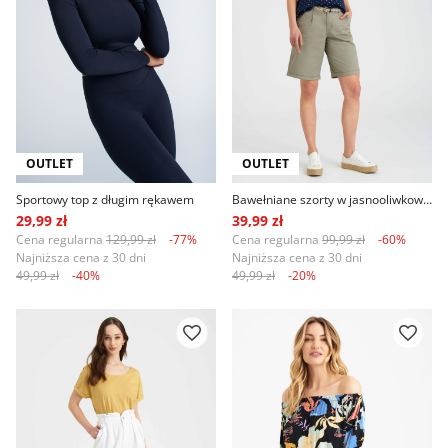
OUTLET
OUTLET
Sportowy top z długim rękawem
Bawełniane szorty w jasnooliwkowym kolorze
29,99 zł
39,99 zł
Cena regularna
129,99 zł
-77%
Cena regularna
99,99 zł
-60%
Najniższa cena z 30 dni
Najniższa cena z 30 dni
49,99 zł
-40%
49,99 zł
-20%