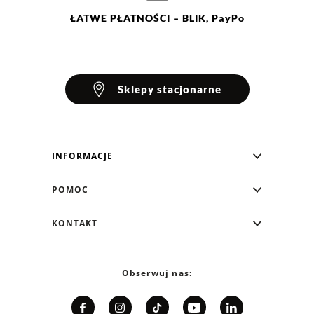
ŁATWE
PŁATNOŚCI
– BLIK, PayPo
Sklepy stacjonarne
INFORMACJE
Blog Greenpoint
POMOC
O nas
Najczęściej zadawane pytania
KONTAKT
Klub Greenpoint
Sposoby płatności
Formularz kontaktowy
Zamówienia indywidualne
PayPo - Kup teraz, zapłać za 30 dni
Telefon: 12 287 07 07
Obserwuj nas:
Franczyza
Formy i koszt dostawy
Pn. - pt.: 8:00 - 15:00
Współpraca