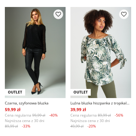
OUTLET
OUTLET
Czarna, szyfonowa bluzka
Luźna bluzka hiszpanka z tropikalnym nadrukiem
59,99 zł
39,99 zł
Cena regularna
99,99 zł
-40%
Cena regularna
89,99 zł
-56%
Najniższa cena z 30 dni
Najniższa cena z 30 dni
89,99 zł
-33%
49,99 zł
-20%