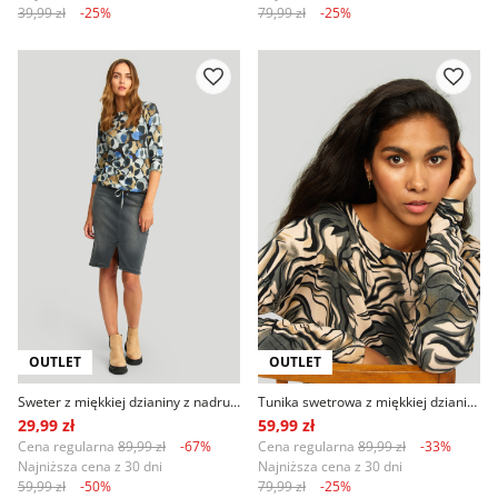
39,99 zł
-25%
79,99 zł
-25%
OUTLET
OUTLET
Sweter z miękkiej dzianiny z nadrukiem
Tunika swetrowa z miękkiej dzianiny
29,99 zł
59,99 zł
Cena regularna
89,99 zł
-67%
Cena regularna
89,99 zł
-33%
Najniższa cena z 30 dni
Najniższa cena z 30 dni
59,99 zł
-50%
79,99 zł
-25%