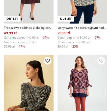
OUTLET
OUTLET
Trapezowa spódnica z ekologicznej skóry, fiolet
Jasny sweter z abstrakcyjnym nadrukiem
49,99 zł
29,99 zł
Cena regularna
149,99 zł
-67%
Cena regularna
89,99 zł
-67%
Najniższa cena z 30 dni
Najniższa cena z 30 dni
59,99 zł
-17%
39,99 zł
-25%