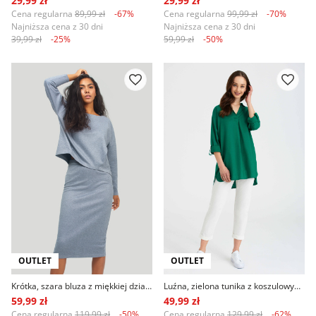
29,99 zł
29,99 zł
Cena regularna
89,99 zł
-67%
Cena regularna
99,99 zł
-70%
Najniższa cena z 30 dni
Najniższa cena z 30 dni
39,99 zł
-25%
59,99 zł
-50%
OUTLET
OUTLET
Krótka, szara bluza z miękkiej dzianiny
Luźna, zielona tunika z koszulowym kołnierzykiem
59,99 zł
49,99 zł
Cena regularna
119,99 zł
-50%
Cena regularna
129,99 zł
-62%