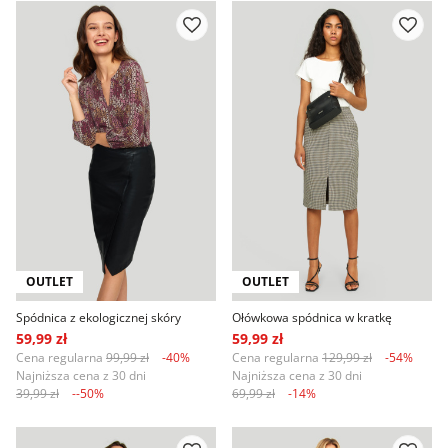
OUTLET
OUTLET
Spódnica z ekologicznej skóry
Ołówkowa spódnica w kratkę
59,99 zł
59,99 zł
Cena regularna
99,99 zł
-40%
Cena regularna
129,99 zł
-54%
Najniższa cena z 30 dni
Najniższa cena z 30 dni
39,99 zł
--50%
69,99 zł
-14%