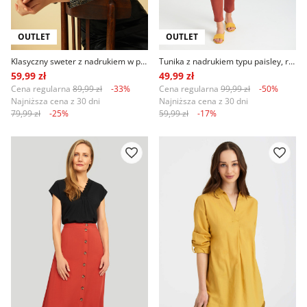
OUTLET
OUTLET
Klasyczny sweter z nadrukiem w panterkę, czarno-beżowy
Tunika z nadrukiem typu paisley, rękaw 3/4
59,99 zł
49,99 zł
Cena regularna
89,99 zł
-33%
Cena regularna
99,99 zł
-50%
Najniższa cena z 30 dni
Najniższa cena z 30 dni
79,99 zł
-25%
59,99 zł
-17%