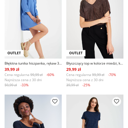
OUTLET
OUTLET
Błękitna tunika hiszpanka, rękaw 3/4
Błyszczący top w kolorze miedzi, krótki rękaw
39,99 zł
29,99 zł
Cena regularna
99,99 zł
-60%
Cena regularna
99,99 zł
-70%
Najniższa cena z 30 dni
Najniższa cena z 30 dni
59,99 zł
-33%
39,99 zł
-25%