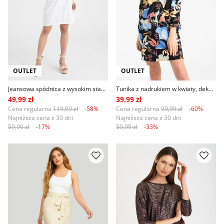
OUTLET
OUTLET
Jeansowa spódnica z wysokim stanem, biała
Tunika z nadrukiem w kwiaty, dekolt carmen
49,99 zł
39,99 zł
Cena regularna
119,99 zł
-58%
Cena regularna
99,99 zł
-60%
Najniższa cena z 30 dni
Najniższa cena z 30 dni
59,99 zł
-17%
59,99 zł
-33%