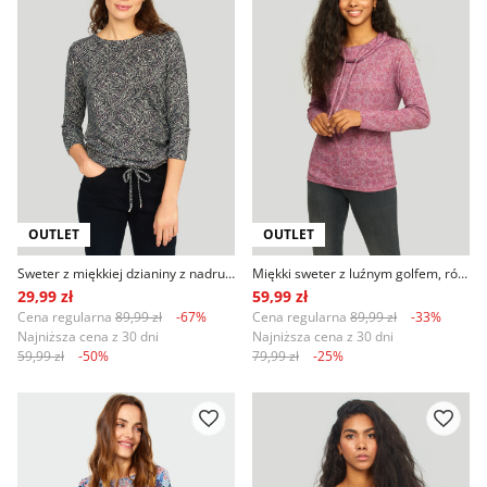
OUTLET
OUTLET
Sweter z miękkiej dzianiny z nadrukiem
Miękki sweter z luźnym golfem, różowy
29,99 zł
59,99 zł
Cena regularna
89,99 zł
-67%
Cena regularna
89,99 zł
-33%
Najniższa cena z 30 dni
Najniższa cena z 30 dni
59,99 zł
-50%
79,99 zł
-25%