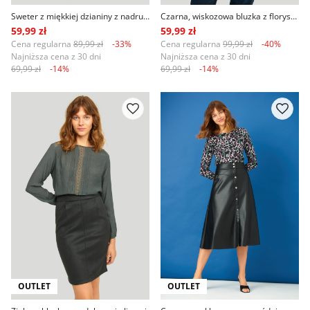
Sweter z miękkiej dzianiny z nadrukiem
Czarna, wiskozowa bluzka z florystycznym nadrukiem
59,99 zł
59,99 zł
Cena regularna
89,99 zł
-33%
Cena regularna
99,99 zł
-40%
Najniższa cena z 30 dni
Najniższa cena z 30 dni
69,99 zł
-14%
69,99 zł
-14%
OUTLET
OUTLET