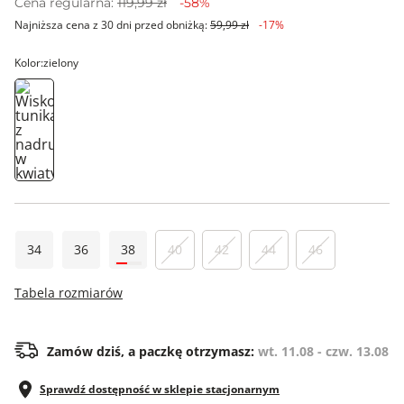
Cena regularna:
119,99 zł
-58%
Najniższa cena z 30 dni przed obniżką:
59,99 zł
-17%
Kolor:
zielony
34
36
38
40
42
44
46
Tabela rozmiarów
Zamów dziś, a paczkę otrzymasz:
wt. 11.08 - czw. 13.08
Sprawdź dostępność w sklepie stacjonarnym