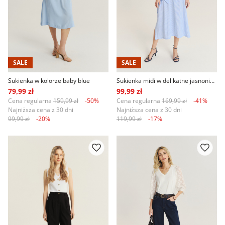
SALE
SALE
Sukienka w kolorze baby blue
Sukienka midi w delikatne jasnoniebieskie paski
79,99 zł
99,99 zł
Cena regularna
159,99 zł
-50%
Cena regularna
169,99 zł
-41%
Najniższa cena z 30 dni
Najniższa cena z 30 dni
99,99 zł
-20%
119,99 zł
-17%