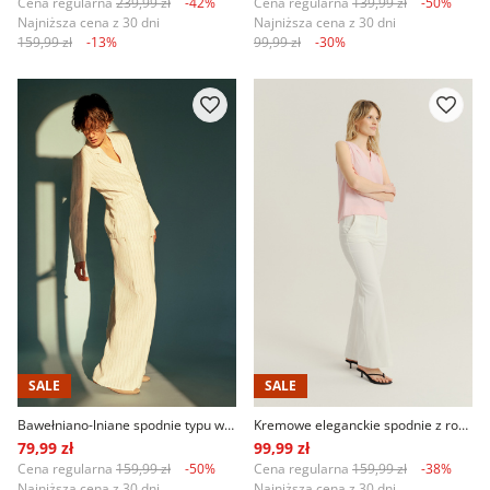
Najniższa cena z 30 dni
Najniższa cena z 30 dni
159,99 zł
-13%
99,99 zł
-30%
SALE
SALE
Bawełniano-lniane spodnie typu wide leg
Kremowe eleganckie spodnie z rozszerzaną nogawką
79,99 zł
99,99 zł
Cena regularna
159,99 zł
-50%
Cena regularna
159,99 zł
-38%
Najniższa cena z 30 dni
Najniższa cena z 30 dni