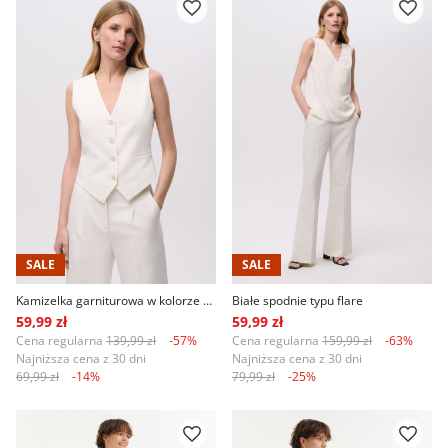
SALE
SALE
Kamizelka garniturowa w kolorze białym
Białe spodnie typu flare
59,99 zł
59,99 zł
Cena regularna
139,99 zł
-57%
Cena regularna
159,99 zł
-63%
Najniższa cena z 30 dni
Najniższa cena z 30 dni
69,99 zł
-14%
79,99 zł
-25%