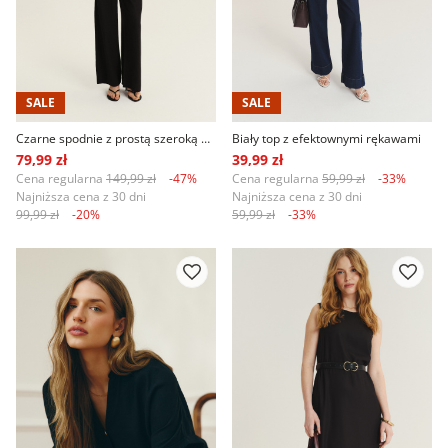
SALE
SALE
Czarne spodnie z prostą szeroką nogawką
Biały top z efektownymi rękawami
79,99 zł
39,99 zł
Cena regularna
149,99 zł
-47%
Cena regularna
59,99 zł
-33%
Najniższa cena z 30 dni
Najniższa cena z 30 dni
99,99 zł
-20%
59,99 zł
-33%