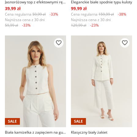
Jasnoróżowy top z efektownymi rękawami
Eleganckie białe spodnie typu kuloty
39,99 zł
99,99 zł
Cena regularna
59,99 zł
-33%
Cena regularna
159,99 zł
-38%
Najniższa cena z 30 dni
Najniższa cena z 30 dni
59,99 zł
-33%
129,99 zł
-23%
SALE
SALE
Biała kamizelka z zapięciem na guziki
Klasyczny biały żakiet