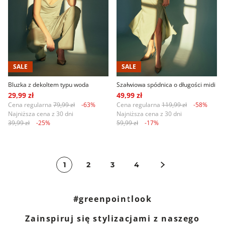
SALE
SALE
Bluzka z dekoltem typu woda
Szałwiowa spódnica o długości midi
29,99 zł
49,99 zł
Cena regularna
79,99 zł
-63%
Cena regularna
119,99 zł
-58%
Najniższa cena z 30 dni
Najniższa cena z 30 dni
39,99 zł
-25%
59,99 zł
-17%
1
2
3
4
#greenpointlook
Zainspiruj się stylizacjami z naszego