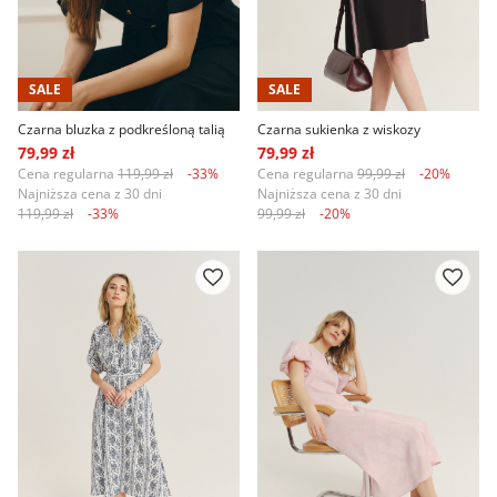
SALE
SALE
Czarna bluzka z podkreśloną talią
Czarna sukienka z wiskozy
79,99 zł
79,99 zł
Cena regularna
119,99 zł
-33%
Cena regularna
99,99 zł
-20%
Najniższa cena z 30 dni
Najniższa cena z 30 dni
119,99 zł
-33%
99,99 zł
-20%