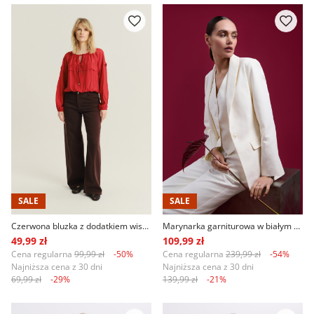
SALE
SALE
Czerwona bluzka z dodatkiem wiskozy
Marynarka garniturowa w białym kolorze
49,99 zł
109,99 zł
Cena regularna
99,99 zł
-50%
Cena regularna
239,99 zł
-54%
Najniższa cena z 30 dni
Najniższa cena z 30 dni
69,99 zł
-29%
139,99 zł
-21%