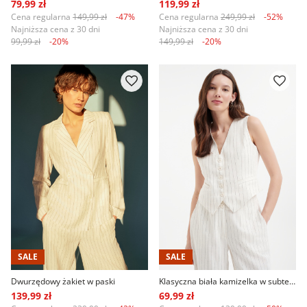
79,99 zł
119,99 zł
Cena regularna
149,99 zł
-47%
Cena regularna
249,99 zł
-52%
Najniższa cena z 30 dni
Najniższa cena z 30 dni
99,99 zł
-20%
149,99 zł
-20%
SALE
SALE
Dwurzędowy żakiet w paski
Klasyczna biała kamizelka w subtelne paski
139,99 zł
69,99 zł
Cena regularna
239,99 zł
-42%
Cena regularna
139,99 zł
-50%