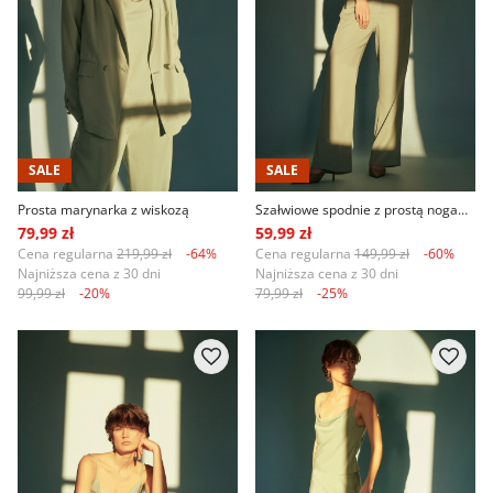
SALE
SALE
Prosta marynarka z wiskozą
Szałwiowe spodnie z prostą nogawką
79,99 zł
59,99 zł
Cena regularna
219,99 zł
-64%
Cena regularna
149,99 zł
-60%
Najniższa cena z 30 dni
Najniższa cena z 30 dni
99,99 zł
-20%
79,99 zł
-25%