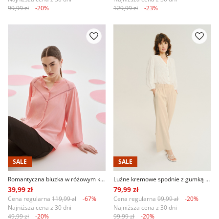
99,99 zł
-20%
129,99 zł
-23%
SALE
SALE
Romantyczna bluzka w różowym kolorze
Luźne kremowe spodnie z gumką w talii
39,99 zł
79,99 zł
Cena regularna
119,99 zł
-67%
Cena regularna
99,99 zł
-20%
Najniższa cena z 30 dni
Najniższa cena z 30 dni
49,99 zł
-20%
99,99 zł
-20%