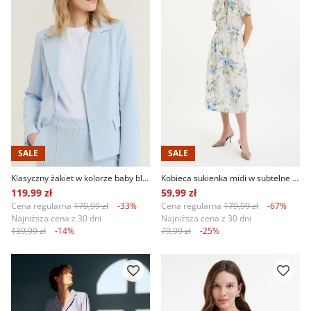
SALE
SALE
Klasyczny żakiet w kolorze baby blue
Kobieca sukienka midi w subtelne kwiaty
119,99 zł
59,99 zł
Cena regularna
179,99 zł
-33%
Cena regularna
179,99 zł
-67%
Najniższa cena z 30 dni
Najniższa cena z 30 dni
139,99 zł
-14%
79,99 zł
-25%