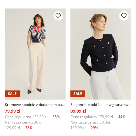
SALE
SALE
Kremowe spodnie z dodatkiem bawełny
Elegancki krótki żakiet w granatowym kolorze
79,99 zł
99,99 zł
Cena regularna
129,99 zł
-38%
Cena regularna
179,99 zł
-44%
Najniższa cena z 30 dni
Najniższa cena z 30 dni
129,99 zł
-38%
139,99 zł
-29%