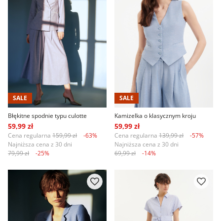
SALE
SALE
Błękitne spodnie typu culotte
Kamizelka o klasycznym kroju
59,99 zł
59,99 zł
Cena regularna
159,99 zł
-63%
Cena regularna
139,99 zł
-57%
Najniższa cena z 30 dni
Najniższa cena z 30 dni
79,99 zł
-25%
69,99 zł
-14%