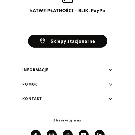
ŁATWE
PŁATNOŚCI
– BLIK, PayPo
Sklepy stacjonarne
INFORMACJE
Blog Greenpoint
POMOC
O nas
Najczęściej zadawane pytania
KONTAKT
Klub Greenpoint
Sposoby płatności
Formularz kontaktowy
Zamówienia indywidualne
PayPo - Kup teraz, zapłać za 30 dni
Telefon: 12 287 07 07
Obserwuj nas:
Franczyza
Formy i koszt dostawy
Pn. - pt.: 8:00 - 15:00
Współpraca