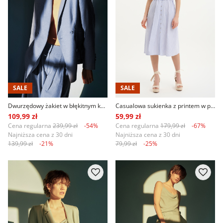
SALE
SALE
Dwurzędowy żakiet w błękitnym kolorze
Casualowa sukienka z printem w paski
109,99 zł
59,99 zł
Cena regularna
239,99 zł
-54%
Cena regularna
179,99 zł
-67%
Najniższa cena z 30 dni
Najniższa cena z 30 dni
139,99 zł
-21%
79,99 zł
-25%