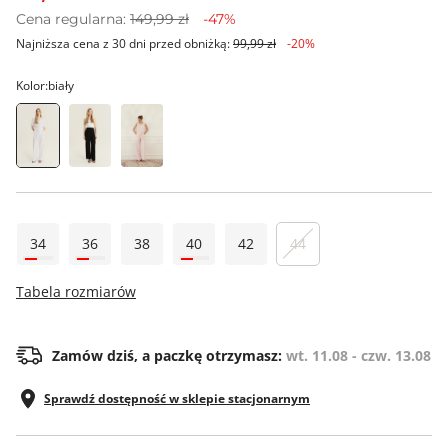
Cena regularna:
149,99 zł
-47%
Najniższa cena z 30 dni przed obniżką:
99,99 zł
-20%
Kolor:
biały
34
36
38
40
42
44
Tabela rozmiarów
Zamów dziś, a paczkę otrzymasz:
wt. 11.08 - czw. 13.08
Sprawdź dostępność w sklepie stacjonarnym