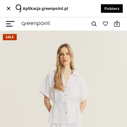
Aplikacja greenpoint.pl
Pobierz
0
SALE