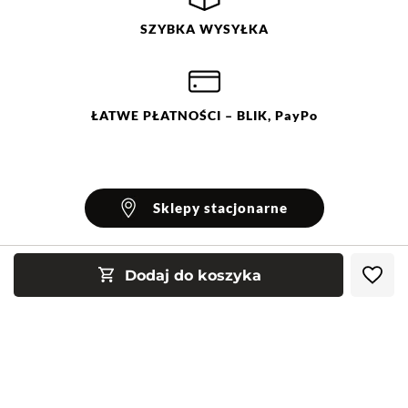
SZYBKA
WYSYŁKA
ŁATWE
PŁATNOŚCI
– BLIK, PayPo
Sklepy stacjonarne
Dodaj do koszyka
INFORMACJE
Blog Greenpoint
POMOC
O nas
Najczęściej zadawane pytania
KONTAKT
Klub Greenpoint
Sposoby płatności