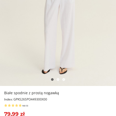
Białe spodnie z prostą nogawką
Index: GPKS26SPO449300X00
5.0
(
1
)
79,99 zł