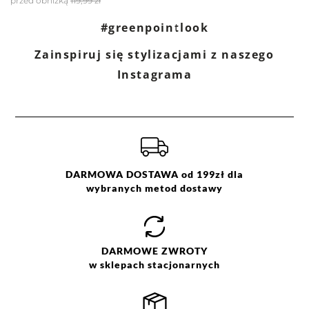
przed obniżką
119,99 zł
Filtry
Wyczyść
Szukaj
#greenpointlook
Zainspiruj się stylizacjami z naszego
Ocena
Size
Color
Instagrama
biały
.44
czarny
34
różowy
36
38
40
42
44
DARMOWA DOSTAWA od 199zł dla
wybranych metod dostawy
DARMOWE
ZWROTY
w sklepach stacjonarnych