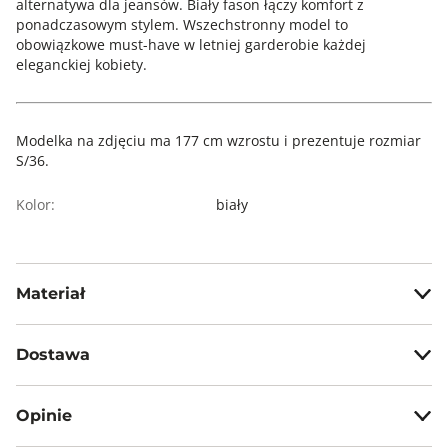
alternatywa dla jeansów. Biały fason łączy komfort z
ponadczasowym stylem. Wszechstronny model to
obowiązkowe must-have w letniej garderobie każdej
eleganckiej kobiety.
Modelka na zdjęciu ma 177 cm wzrostu i prezentuje rozmiar
S/36.
Kolor:
biały
Materiał
55% len 45% wiskoza
Dostawa
Darmowa dostawa od 199zł dla wybranych metod dostawy.
Opinie
GWARANTOWANA WYSYŁKA w 48 godzin.