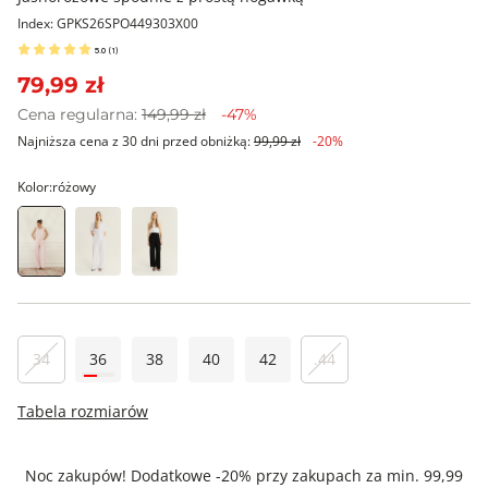
Index: GPKS26SPO449303X00
5.0
(
1
)
79,99 zł
Cena regularna:
149,99 zł
-47%
Najniższa cena z 30 dni przed obniżką:
99,99 zł
-20%
Kolor:
różowy
34
36
38
40
42
.44
Tabela rozmiarów
Noc zakupów! Dodatkowe -20% przy zakupach za min. 99,99