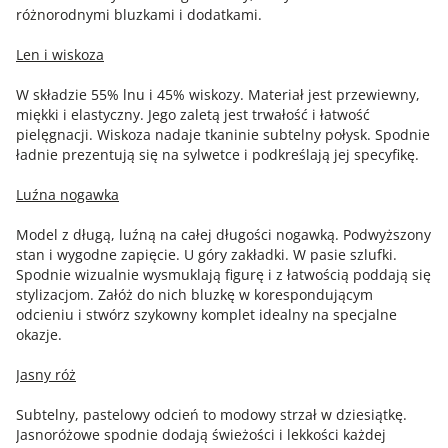
różnorodnymi bluzkami i dodatkami.
Len i wiskoza
W składzie 55% lnu i 45% wiskozy. Materiał jest przewiewny,
miękki i elastyczny. Jego zaletą jest trwałość i łatwość
pielęgnacji. Wiskoza nadaje tkaninie subtelny połysk. Spodnie
ładnie prezentują się na sylwetce i podkreślają jej specyfikę.
Luźna nogawka
Model z długą, luźną na całej długości nogawką. Podwyższony
stan i wygodne zapięcie. U góry zakładki. W pasie szlufki.
Spodnie wizualnie wysmuklają figurę i z łatwością poddają się
stylizacjom. Załóż do nich bluzkę w korespondującym
odcieniu i stwórz szykowny komplet idealny na specjalne
okazje.
Jasny róż
Subtelny, pastelowy odcień to modowy strzał w dziesiątkę.
Jasnoróżowe spodnie dodają świeżości i lekkości każdej