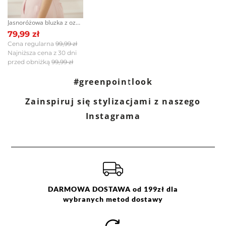
Jak zbieramy opinie?
Jasnoróżowa bluzka z ozdobnymi guzikami na plecach
Opinie klientów
79,99 zł
Cena regularna
99,99 zł
Najniższa cena z 30 dni
przed obniżką
99,99 zł
Filtry
Wyczyść
Szukaj
#greenpointlook
Zainspiruj się stylizacjami z naszego
Ocena
Size
Color
Instagrama
biały
.44
czarny
34
różowy
36
38
40
42
44
DARMOWA DOSTAWA od 199zł dla
wybranych metod dostawy