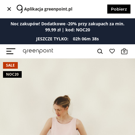
Aplikacja greenpoint.pl
Pobierz
Noc zakupów! Dodatkowe -20% przy zakupach za min.
99,99 zł | kod: NOC20
JESZCZE TYLKO:
02
h
06
m
38
s
0
SALE
NOC20