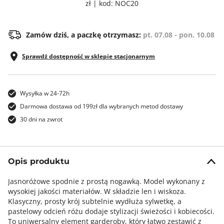
zł | kod: NOC20
Zamów dziś, a paczkę otrzymasz:
pt. 07.08 - pon. 10.08
Sprawdź dostępność w sklepie stacjonarnym
Wysyłka w 24-72h
Darmowa dostawa od 199zł dla wybranych metod dostawy
30 dni na zwrot
Opis produktu
Jasnoróżowe spodnie z prostą nogawką. Model wykonany z
wysokiej jakości materiałów. W składzie len i wiskoza.
Klasyczny, prosty krój subtelnie wydłuża sylwetkę, a
pastelowy odcień różu dodaje stylizacji świeżości i kobiecości.
To uniwersalny element garderoby, który łatwo zestawić z