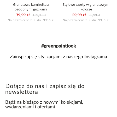
Granatowa kamizelka z
Stylowe szorty w granatowym
ozdobnymi guzikami
kolorze
79,99 zł
59,99 zł
139,99 zł
99,99 zł
Najniższa cena z 30 dni: 99,99 zł
Najniższa cena z 30 dni: 99,99 zł
#greenpointlook
Zainspiruj się stylizacjami z naszego Instagrama
Dołącz do nas i zapisz się do
newslettera
Bądź na bieżąco z nowymi kolekcjami,
wydarzeniami i ofertami