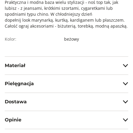
Praktyczna i modna baza wielu stylizacji - noś top tak, jak
lubisz - z jeansami, krótkimi szortami, cygaretkami lub
spodniami typu chino. W chłodniejszy dzień
dopełnij look marynarką, kurtką, kardiganem lub płaszczem.
Całość ograj akcesoriami - biżuterią, torebką, modną apaszką.
Kolor:
beżowy
Materiał
100% bawełna
Pielęgnacja
Nie wybielać, nie chlorować
Dostawa
Prasować w temp. max 110°C
Darmowa dostawa od 199zł dla wybranych metod dostawy.
Nie czyścić chemicznie
Opinie
GWARANTOWANA WYSYŁKA w 48 godzin.
Nie suszyć mechanicznie
*95% zamówień realizujemy w 24 godziny.