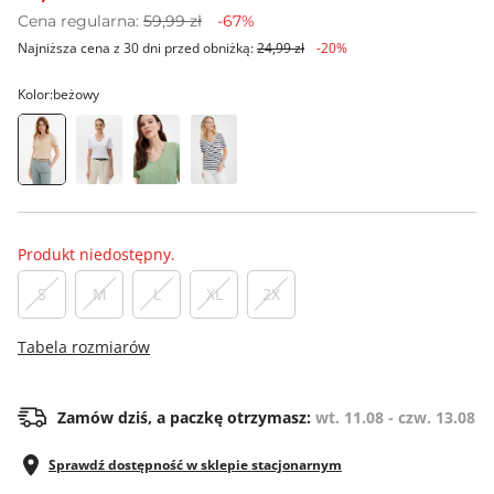
Cena regularna:
59,99 zł
-67%
Najniższa cena z 30 dni przed obniżką:
24,99 zł
-20%
Kolor:
beżowy
Produkt niedostępny.
S
M
L
XL
2X
Tabela rozmiarów
Zamów dziś, a paczkę otrzymasz:
wt. 11.08 - czw. 13.08
Sprawdź dostępność w sklepie stacjonarnym