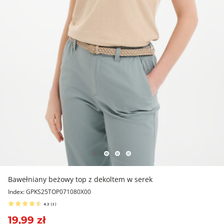
Bawełniany beżowy top z dekoltem w serek
Index: GPKS25TOP071080X00
4.3
(
3
)
19,99 zł