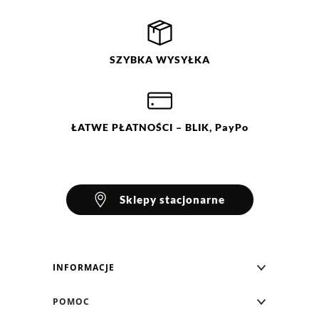
Filtry
Wyczyść
Szukaj
Ocena
Size
Color
SZYBKA
WYSYŁKA
beżowy
2X
biały
L
zielony
M
S
XL
ŁATWE
PŁATNOŚCI
– BLIK, PayPo
Sklepy stacjonarne
INFORMACJE
Blog Greenpoint
POMOC
O nas