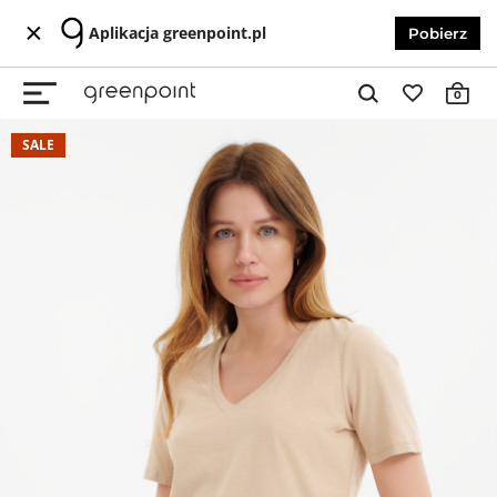
Aplikacja greenpoint.pl
Pobierz
0
SALE