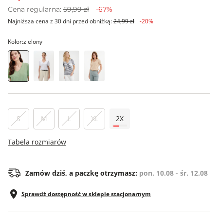
Cena regularna:
59,99 zł
-67%
Najniższa cena z 30 dni przed obniżką:
24,99 zł
-20%
Kolor:
zielony
S
M
L
XL
2X
Tabela rozmiarów
Zamów dziś, a paczkę otrzymasz:
pon. 10.08 - śr. 12.08
Sprawdź dostępność w sklepie stacjonarnym