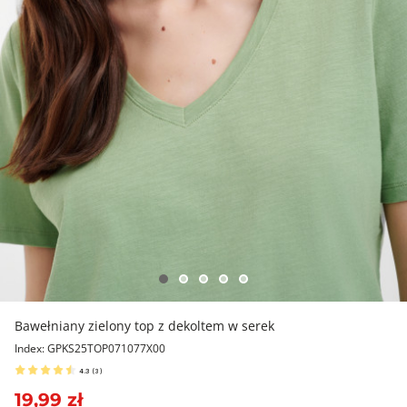
Bawełniany zielony top z dekoltem w serek
Index: GPKS25TOP071077X00
4.3
(
3
)
19,99 zł