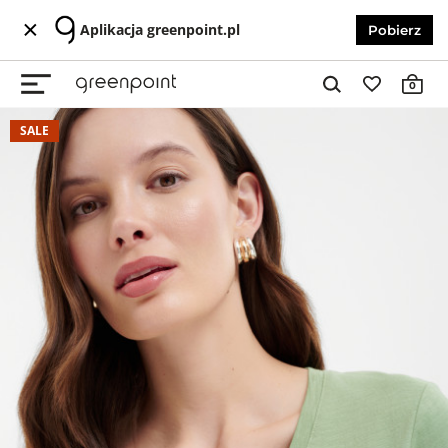
Aplikacja greenpoint.pl
Pobierz
0
SALE