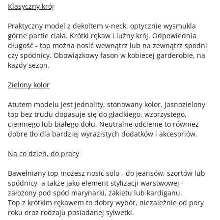
Klasyczny krój
Praktyczny model z dekoltem v-neck, optycznie wysmukla
górne partie ciała. Krótki rękaw i luźny krój. Odpowiednia
długość - top można nosić wewnątrz lub na zewnątrz spodni
czy spódnicy. Obowiązkowy fason w kobiecej garderobie, na
każdy sezon.
Zielony kolor
Atutem modelu jest jednolity, stonowany kolor. Jasnozielony
top bez trudu dopasuje się do gładkiego, wzorzystego,
ciemnego lub białego dołu. Neutralne odcienie to również
dobre tło dla bardziej wyrazistych dodatków i akcesoriów.
Na co dzień, do pracy
Bawełniany top możesz nosić solo - do jeansów, szortów lub
spódnicy, a także jako element stylizacji warstwowej -
założony pod spód marynarki, żakietu lub kardiganu.
Top z krótkim rękawem to dobry wybór, niezależnie od pory
roku oraz rodzaju posiadanej sylwetki.