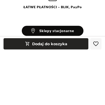
ŁATWE
PŁATNOŚCI
– BLIK, PayPo
Sklepy stacjonarne
Dodaj do koszyka
INFORMACJE
Blog Greenpoint
POMOC
O nas
Najczęściej zadawane pytania
KONTAKT
Klub Greenpoint
Sposoby płatności
Formularz kontaktowy
Zamówienia indywidualne
PayPo - Kup teraz, zapłać za 30 dni
Telefon: 12 287 07 07
Obserwuj nas:
Franczyza
Formy i koszt dostawy
Pn. - pt.: 8:00 - 15:00
Współpraca