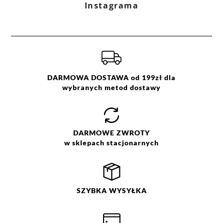
Instagrama
zielony
M
S
XL
DARMOWA DOSTAWA od 199zł dla
wybranych metod dostawy
DARMOWE
ZWROTY
w sklepach stacjonarnych
SZYBKA
WYSYŁKA