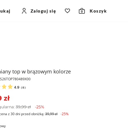
zukaj
Zaloguj się
Koszyk
0
iany top w brązowym kolorze
PKS26TOP780489X00
4.9
(
8
)
 zł
gularna:
39,99 zł
-25%
cena z 30 dni przed obniżką:
39,99 zł
-25%
owy