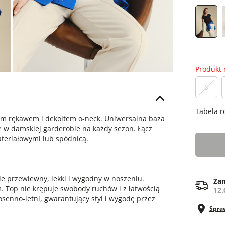
Produkt 
S
Tabela 
im rękawem i dekoltem o-neck. Uniwersalna baza
e w damskiej garderobie na każdy sezon. Łącz
teriałowymi lub spódnicą.
e przewiewny, lekki i wygodny w noszeniu.
Zam
. Top nie krępuje swobody ruchów i z łatwością
12.
osenno-letni, gwarantujący styl i wygodę przez
Spra