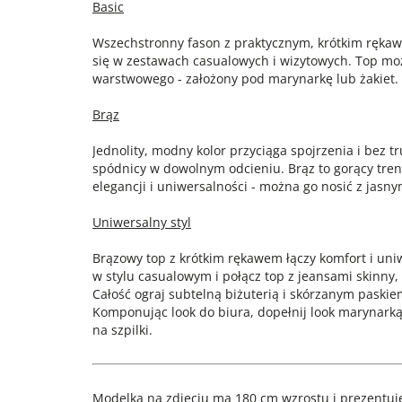
Basic
Wszechstronny fason z praktycznym, krótkim rękaw
się w zestawach casualowych i wizytowych. Top moż
warstwowego - założony pod marynarkę lub żakiet.
Brąz
Jednolity, modny kolor przyciąga spojrzenia i bez 
spódnicy w dowolnym odcieniu. Brąz to gorący tren
elegancji i uniwersalności - można go nosić z jasn
Uniwersalny styl
Brązowy top z krótkim rękawem łączy komfort i un
w stylu casualowym i połącz top z jeansami skinny
Całość ograj subtelną biżuterią i skórzanym paskie
Komponując look do biura, dopełnij look marynarką
na szpilki.
Modelka na zdjęciu ma 180 cm wzrostu i prezentuje