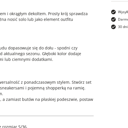
Wysył
em i okrągłym dekoltem. Prosty krój sprawdza
na nosić solo lub jako element outfitu
Darmo
30 dni
trudu dopasowuje się do dołu - spodni czy
d aktualnego sezonu. Głęboki kolor dodaje
ymi lub ciemnymi dodatkami.
iwersalność z ponadczasowym stylem. Stwórz set
, sneakersami i pojemną shopperką na ramię.
m.
, a zamiast butów na płaskiej podeszwie, postaw
 rozmiar S/36.