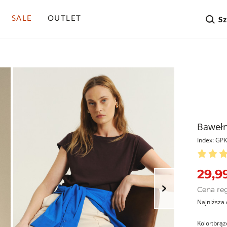
SALE
OUTLET
S
Bawełn
Index: G
29,99
Cena re
Najniższa 
Kolor:
brąz