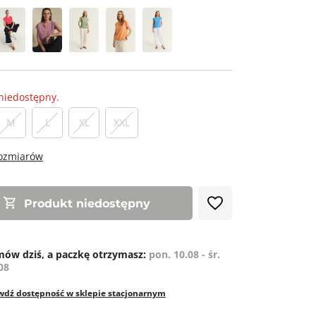
niedostępny.
M
L
XL
XXL
rozmiarów
Produkt niedostępny
ów dziś, a paczkę otrzymasz:
pon. 10.08 - śr.
08
wdź dostępność w sklepie stacjonarnym