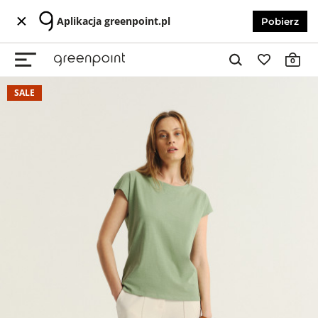
Aplikacja greenpoint.pl
Pobierz
0
SALE