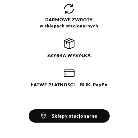
Opinie klientów
DARMOWE
ZWROTY
w sklepach stacjonarnych
Filtry
Wyczyść
Szukaj
Ocena
Size
Color
SZYBKA
WYSYŁKA
brązowy
S
niebieski
M
pomarańczowy
L
XL
różowy
XXL
zielony
ŁATWE
PŁATNOŚCI
– BLIK, PayPo
Sklepy stacjonarne