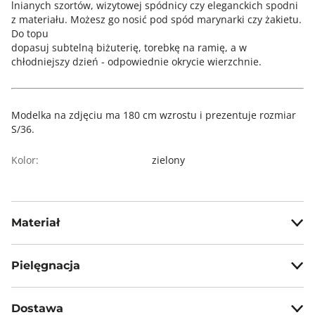
lnianych szortów, wizytowej spódnicy czy eleganckich spodni
z materiału. Możesz go nosić pod spód marynarki czy żakietu.
Do topu
dopasuj subtelną biżuterię, torebkę na ramię, a w
chłodniejszy dzień - odpowiednie okrycie wierzchnie.
Modelka na zdjęciu ma 180 cm wzrostu i prezentuje rozmiar
S/36.
Kolor:
zielony
Materiał
100% bawełna
Pielęgnacja
Prać z zachowaniem ostrożności w temp. max 30°C
Dostawa