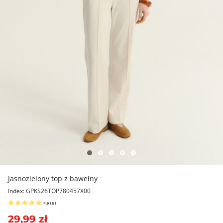
Jasnozielony top z bawełny
Index: GPKS26TOP780457X00
4.9
(
8
)
29,99 zł