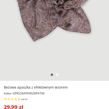
Beżowa apaszka z efektownym wzorem
Index: GPKS26APA9026PAT06
4.9
(
8
)
29,99 zł