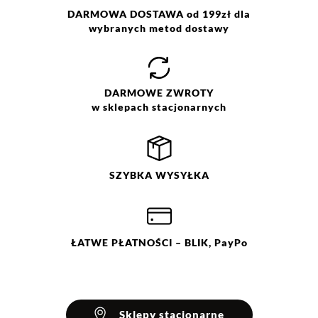
DARMOWA DOSTAWA od 199zł dla
wybranych metod dostawy
Jak zbieramy opinie?
Opinie klientów
DARMOWE
ZWROTY
w sklepach stacjonarnych
Filtry
Wyczyść
Szukaj
Ocena
Size
SZYBKA
WYSYŁKA
ONE SIZE
ŁATWE
PŁATNOŚCI
– BLIK, PayPo
Sklepy stacjonarne