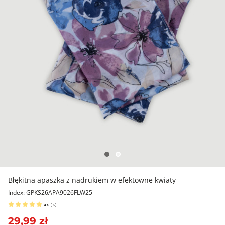
Błękitna apaszka z nadrukiem w efektowne kwiaty
Index: GPKS26APA9026FLW25
4.9
(
8
)
29,99 zł