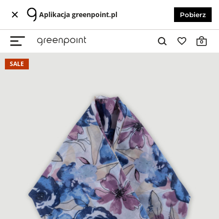
Aplikacja greenpoint.pl
Pobierz
0
SALE