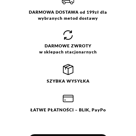
DARMOWA DOSTAWA od 199zł dla
wybranych metod dostawy
Jak zbieramy opinie?
Opinie klientów
DARMOWE
ZWROTY
w sklepach stacjonarnych
Filtry
Wyczyść
Szukaj
Ocena
Size
SZYBKA
WYSYŁKA
ONE SIZE
ŁATWE
PŁATNOŚCI
– BLIK, PayPo