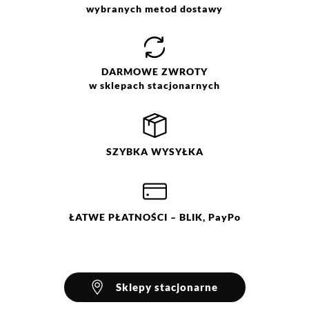
wybielać. Nie chlorować.
wybranych metod dostawy
Prasować w temp. max do 110
°C. Nie czyścić chemicznie. Nie
suszyć mechanicznie.
DARMOWE
ZWROTY
w sklepach stacjonarnych
SZYBKA
WYSYŁKA
ŁATWE
PŁATNOŚCI
– BLIK, PayPo
Sklepy stacjonarne