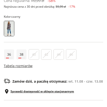
Cena regularna:
119,99 zł
-58%
Najniższa cena z 30 dni przed obniżką:
59,99 zł
-17%
Kolor:
czarny
36
38
40
42
44
46
Tabela rozmiarów
Zamów dziś, a paczkę otrzymasz:
wt. 11.08 - czw. 13.08
Sprawdź dostępność w sklepie stacjonarnym