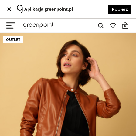
Aplikacja greenpoint.pl
Pobierz
0
OUTLET