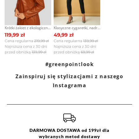
Prać w pralce w temp. maks.
30°C. Nie wybielać. Prasować w
max. temp. 110°C. Nie czyścić
chemicznie. Nie suszyć w
Krótki żakiet z ekologicznej skóry, jasny brąz
Klasyczne cygaretki, nadruk w drobną kratkę
suszarce bębnowej.
119,99 zł
49,99 zł
Cena regularna
219,99 zł
Cena regularna
139,99 zł
Najniższa cena z 30 dni
Najniższa cena z 30 dni
przed obniżką
139,99 zł
przed obniżką
69,99 zł
#greenpointlook
Zainspiruj się stylizacjami z naszego
Instagrama
DARMOWA DOSTAWA od 199zł dla
wybranych metod dostawy