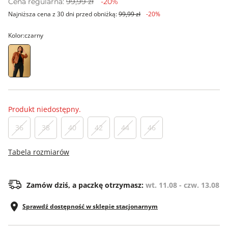
Cena regularna:
99,99 zł
-20%
Najniższa cena z 30 dni przed obniżką:
99,99 zł
-20%
Kolor:
czarny
Produkt niedostępny.
36
38
40
42
44
46
Tabela rozmiarów
Zamów dziś, a paczkę otrzymasz:
wt. 11.08 - czw. 13.08
Sprawdź dostępność w sklepie stacjonarnym