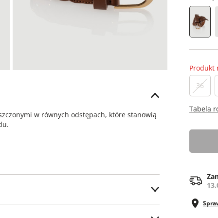
Produkt 
36
Tabela 
eszczonymi w równych odstępach, które stanowią
ądu.
Zam
13.
Spra