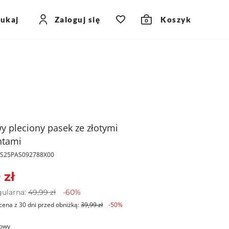
zukaj
Zaloguj się
Koszyk
0
y pleciony pasek ze złotymi
ntami
PKS25PAS092788X00
 zł
gularna:
49,99 zł
-60%
cena z 30 dni przed obniżką:
39,99 zł
-50%
owy