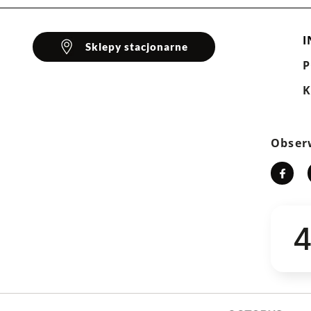
I
Sklepy stacjonarne
K
Obser
4