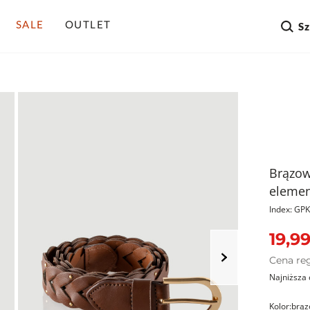
SALE
OUTLET
S
Brązow
eleme
Index: G
19,99
Cena re
Najniższa 
Kolor:
brąz