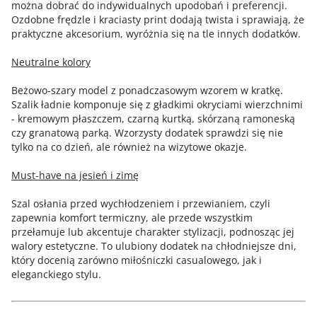
można dobrać do indywidualnych upodobań i preferencji.
Ozdobne frędzle i kraciasty print dodają twista i sprawiają, że
praktyczne akcesorium, wyróżnia się na tle innych dodatków.
Neutralne kolory
Beżowo-szary model z ponadczasowym wzorem w kratkę.
Szalik ładnie komponuje się z gładkimi okryciami wierzchnimi
- kremowym płaszczem, czarną kurtką, skórzaną ramoneską
czy granatową parką. Wzorzysty dodatek sprawdzi się nie
tylko na co dzień, ale również na wizytowe okazje.
Must-have na jesień i zimę
Szal osłania przed wychłodzeniem i przewianiem, czyli
zapewnia komfort termiczny, ale przede wszystkim
przełamuje lub akcentuje charakter stylizacji, podnosząc jej
walory estetyczne. To ulubiony dodatek na chłodniejsze dni,
który docenią zarówno miłośniczki casualowego, jak i
eleganckiego stylu.