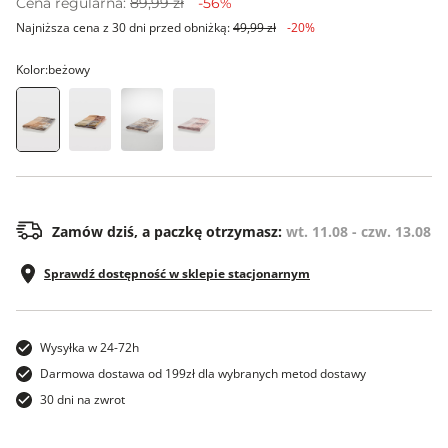
Cena regularna:
89,99 zł
-56%
Najniższa cena z 30 dni przed obniżką:
49,99 zł
-20%
Kolor:
beżowy
00
Zamów dziś, a paczkę otrzymasz:
wt. 11.08 - czw. 13.08
Sprawdź dostępność w sklepie stacjonarnym
Wysyłka w 24-72h
Darmowa dostawa od 199zł dla wybranych metod dostawy
30 dni na zwrot