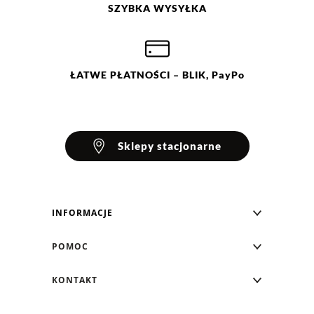
SZYBKA
WYSYŁKA
ŁATWE
PŁATNOŚCI
– BLIK, PayPo
Sklepy stacjonarne
INFORMACJE
Blog Greenpoint
POMOC
O nas
Najczęściej zadawane pytania
KONTAKT
Klub Greenpoint
Sposoby płatności
Formularz kontaktowy
Zamówienia indywidualne