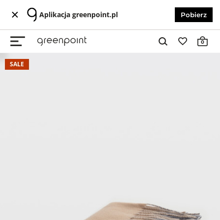
Aplikacja greenpoint.pl
Pobierz
0
SALE