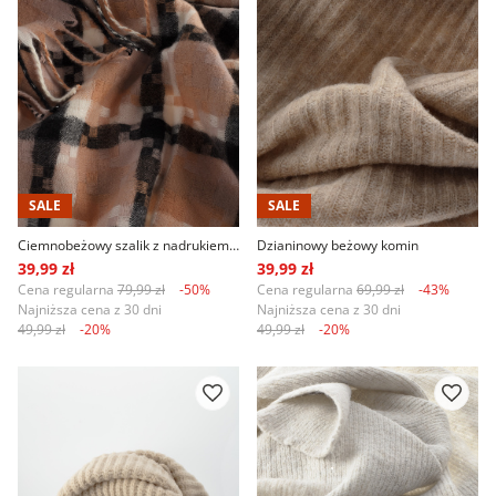
SALE
SALE
Ciemnobeżowy szalik z nadrukiem w kratę
Dzianinowy beżowy komin
39,99 zł
39,99 zł
Cena regularna
79,99 zł
-50%
Cena regularna
69,99 zł
-43%
Najniższa cena z 30 dni
Najniższa cena z 30 dni
49,99 zł
-20%
49,99 zł
-20%