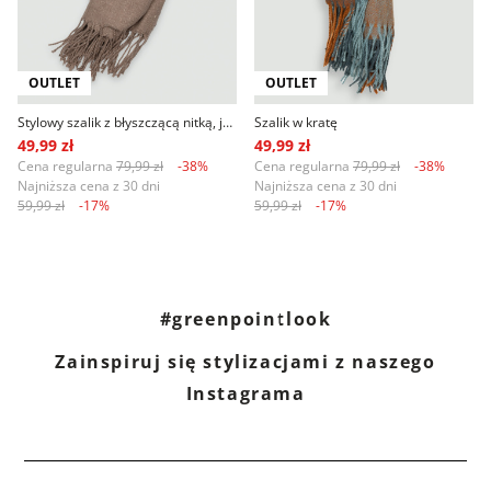
OUTLET
OUTLET
Stylowy szalik z błyszczącą nitką, jasny brąz
Szalik w kratę
49,99 zł
49,99 zł
Cena regularna
79,99 zł
-38%
Cena regularna
79,99 zł
-38%
Najniższa cena z 30 dni
Najniższa cena z 30 dni
59,99 zł
-17%
59,99 zł
-17%
#greenpointlook
Zainspiruj się stylizacjami z naszego
Instagrama