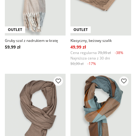
OUTLET
OUTLET
Gruby szal z nadrukiem w kratę
Klasyczny, beżowy szalik
59,99 zł
49,99 zł
Cena regularna
79,99 zł
-38%
Najniższa cena z 30 dni
59,99 zł
-17%