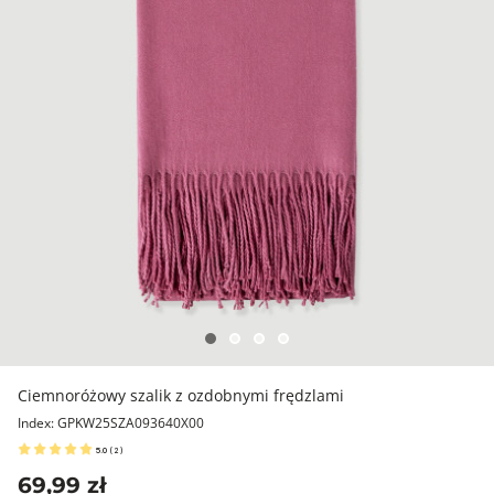
Ciemnoróżowy szalik z ozdobnymi frędzlami
Index: GPKW25SZA093640X00
5.0
(
2
)
69,99 zł