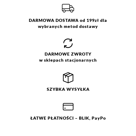
1
0%
Więcej informacji o dostawie
tutaj.
Kolor:
różowy
Rozmiar:
ONE SIZE
Skład:
70% poliester, 30% wiskoza
DARMOWA DOSTAWA od 199zł dla
wybranych metod dostawy
Jak zbieramy opinie?
Opinie klientów
DARMOWE
ZWROTY
w sklepach stacjonarnych
Filtry
Wyczyść
Szukaj
Ocena
Size
Color
SZYBKA
WYSYŁKA
ONE SIZE
brązowy
czerwony
niebieski
różowy
żółty
ŁATWE
PŁATNOŚCI
– BLIK, PayPo