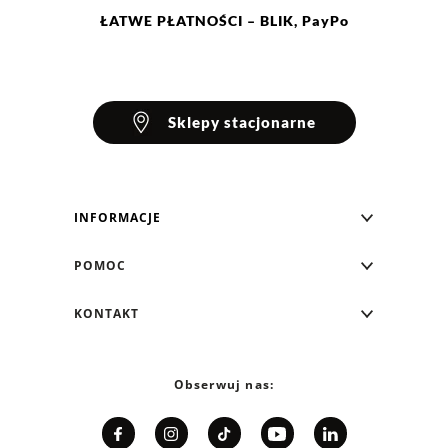
ŁATWE
PŁATNOŚCI
– BLIK, PayPo
Sklepy stacjonarne
INFORMACJE
Blog Greenpoint
POMOC
O nas
Najczęściej zadawane pytania
KONTAKT
Klub Greenpoint
Sposoby płatności
Formularz kontaktowy
Zamówienia indywidualne
PayPo - Kup teraz, zapłać za 30 dni
Telefon: 12 287 07 07
Obserwuj nas:
Franczyza
Formy i koszt dostawy
Pn. - pt.: 8:00 - 15:00
Współpraca
Zwrot/Wymiana