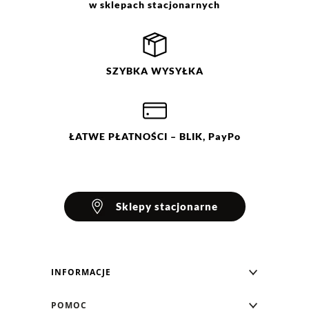
w sklepach stacjonarnych
Filtry
Wyczyść
Szukaj
Ocena
Size
Color
SZYBKA
WYSYŁKA
brązowy
36
38
granatowy
40
42
44
ŁATWE
PŁATNOŚCI
– BLIK, PayPo
Sklepy stacjonarne
INFORMACJE
Blog Greenpoint
POMOC