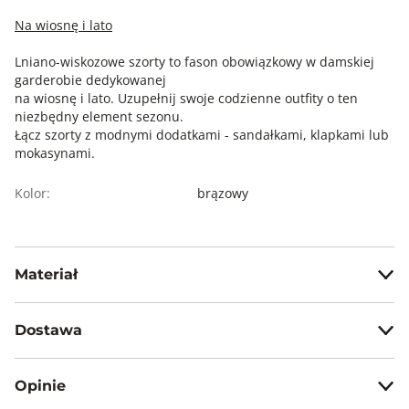
Na wiosnę i lato
Lniano-wiskozowe szorty to fason obowiązkowy w damskiej
garderobie dedykowanej
na wiosnę i lato. Uzupełnij swoje codzienne outfity o ten
niezbędny element sezonu.
Łącz szorty z modnymi dodatkami - sandałkami, klapkami lub
mokasynami.
Kolor:
brązowy
Materiał
55% len, 45% wiskoza
Dostawa
Darmowa dostawa od 199zł dla wybranych metod dostawy.
Opinie
GWARANTOWANA WYSYŁKA w 48 godzin.