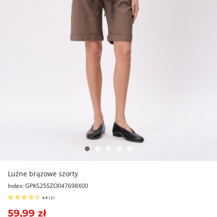
Luźne brązowe szorty
Index: GPKS25SZO047698X00
4.5
(
2
)
59,99 zł