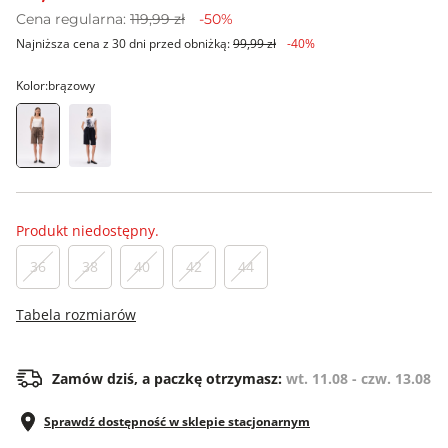
Cena regularna:
119,99 zł
-50%
Najniższa cena z 30 dni przed obniżką:
99,99 zł
-40%
Kolor:
brązowy
Produkt niedostępny.
36
38
40
42
44
Tabela rozmiarów
Zamów dziś, a paczkę otrzymasz:
wt. 11.08 - czw. 13.08
Sprawdź dostępność w sklepie stacjonarnym