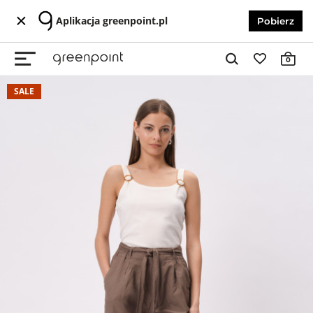
Aplikacja greenpoint.pl
Pobierz
0
SALE