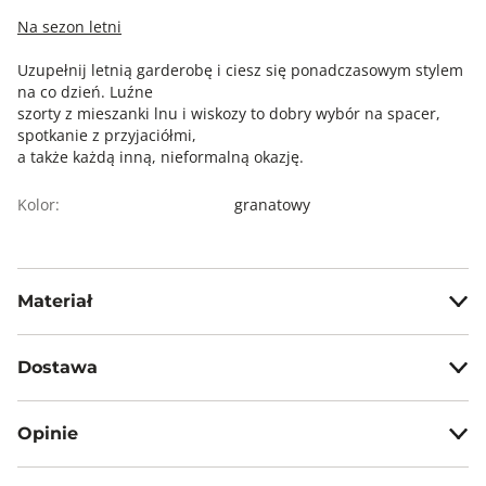
Na sezon letni
Uzupełnij letnią garderobę i ciesz się ponadczasowym stylem
na co dzień. Luźne
szorty z mieszanki lnu i wiskozy to dobry wybór na spacer,
spotkanie z przyjaciółmi,
a także każdą inną, nieformalną okazję.
Kolor:
granatowy
Materiał
55% len, 45% wiskoza
Dostawa
Darmowa dostawa od 199zł dla wybranych metod dostawy.
Opinie
GWARANTOWANA WYSYŁKA w 48 godzin.
*95% zamówień realizujemy w 24 godziny.