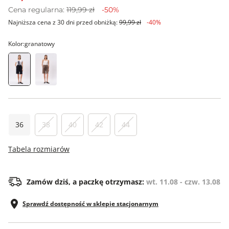
Cena regularna:
119,99 zł
-50%
Najniższa cena z 30 dni przed obniżką:
99,99 zł
-40%
Kolor:
granatowy
36
38
40
42
44
Tabela rozmiarów
Zamów dziś, a paczkę otrzymasz:
wt. 11.08 - czw. 13.08
Sprawdź dostępność w sklepie stacjonarnym