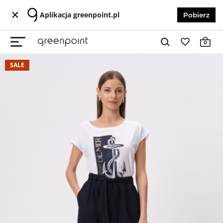
Aplikacja greenpoint.pl
Pobierz
0
SALE