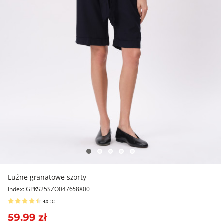
Luźne granatowe szorty
Index: GPKS25SZO047658X00
4.5
(
2
)
59,99 zł