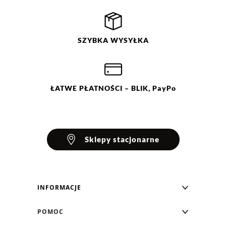
Filtry
Wyczyść
Szukaj
Ocena
Size
Color
SZYBKA
WYSYŁKA
brązowy
36
38
granatowy
40
42
44
ŁATWE
PŁATNOŚCI
– BLIK, PayPo
Sklepy stacjonarne
INFORMACJE
Blog Greenpoint
POMOC
O nas