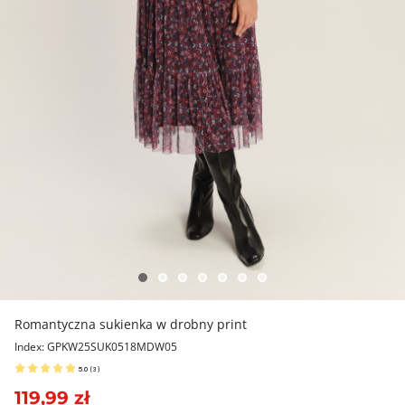
Romantyczna sukienka w drobny print
Index: GPKW25SUK0518MDW05
5.0
(
3
)
119,99 zł