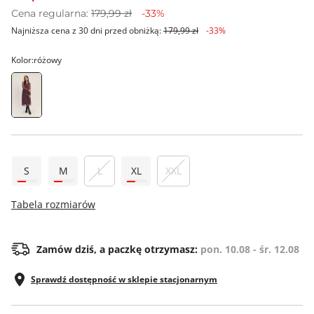
Cena regularna:
179,99 zł
-33%
Najniższa cena z 30 dni przed obniżką:
179,99 zł
-33%
Kolor:
różowy
S
M
L
XL
XXL
Tabela rozmiarów
Zamów dziś, a paczkę otrzymasz:
pon. 10.08 - śr. 12.08
Sprawdź dostępność w sklepie stacjonarnym