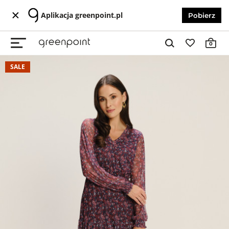
Aplikacja greenpoint.pl
Pobierz
0
SALE