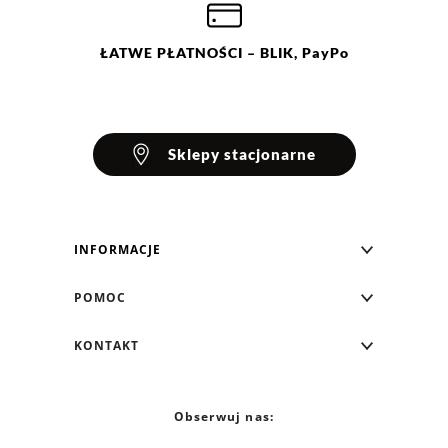
L
XL
XXL
ŁATWE
PŁATNOŚCI
– BLIK, PayPo
Sklepy stacjonarne
INFORMACJE
Blog Greenpoint
POMOC
O nas
Najczęściej zadawane pytania
KONTAKT
Klub Greenpoint
Sposoby płatności
Formularz kontaktowy
Zamówienia indywidualne
PayPo - Kup teraz, zapłać za 30 dni
Telefon: 12 287 07 07
Obserwuj nas:
Franczyza
Formy i koszt dostawy