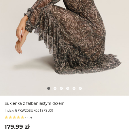
Sukienka z falbaniastym dołem
Index: GPKW25SUK0518PSL09
5.0
(
3
)
179,99 zł