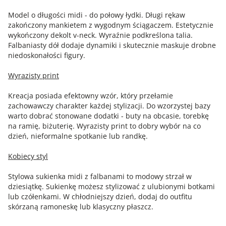
Model o długości midi - do połowy łydki. Długi rękaw
zakończony mankietem z wygodnym ściągaczem. Estetycznie
wykończony dekolt v-neck. Wyraźnie podkreślona talia.
Falbaniasty dół dodaje dynamiki i skutecznie maskuje drobne
niedoskonałości figury.
Wyrazisty print
Kreacja posiada efektowny wzór, który przełamie
zachowawczy charakter każdej stylizacji. Do wzorzystej bazy
warto dobrać stonowane dodatki - buty na obcasie, torebkę
na ramię, biżuterię. Wyrazisty print to dobry wybór na co
dzień, nieformalne spotkanie lub randkę.
Kobiecy styl
Stylowa sukienka midi z falbanami to modowy strzał w
dziesiątkę. Sukienkę możesz stylizować z ulubionymi botkami
lub czółenkami. W chłodniejszy dzień, dodaj do outfitu
skórzaną ramoneskę lub klasyczny płaszcz.