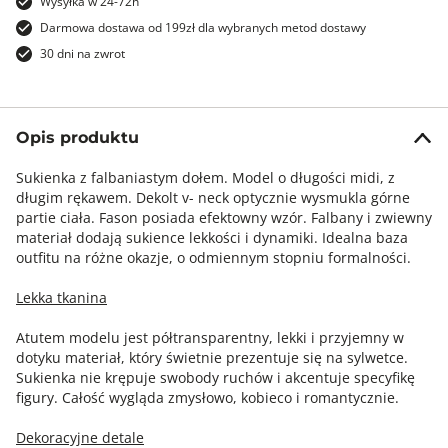
Wysyłka w 24-72h
Darmowa dostawa od 199zł dla wybranych metod dostawy
30 dni na zwrot
Opis produktu
Sukienka z falbaniastym dołem. Model o długości midi, z
długim rękawem. Dekolt v- neck optycznie wysmukla górne
partie ciała. Fason posiada efektowny wzór. Falbany i zwiewny
materiał dodają sukience lekkości i dynamiki. Idealna baza
outfitu na różne okazje, o odmiennym stopniu formalności.
Lekka tkanina
Atutem modelu jest półtransparentny, lekki i przyjemny w
dotyku materiał, który świetnie prezentuje się na sylwetce.
Sukienka nie krępuje swobody ruchów i akcentuje specyfikę
figury. Całość wygląda zmysłowo, kobieco i romantycznie.
Dekoracyjne detale