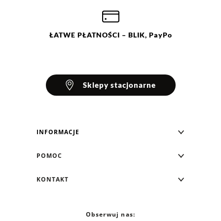
ŁATWE
PŁATNOŚCI
– BLIK, PayPo
Sklepy stacjonarne
INFORMACJE
Blog Greenpoint
POMOC
O nas
Najczęściej zadawane pytania
KONTAKT
Klub Greenpoint
Sposoby płatności
Formularz kontaktowy
Zamówienia indywidualne
PayPo - Kup teraz, zapłać za 30 dni
Telefon: 12 287 07 07
Obserwuj nas:
Franczyza