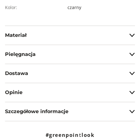
Kolor:
czarny
Materiał
100% poliuretan
Pielęgnacja
Nie prać na mokro
Dostawa
Nie wybielać, nie chlorować
Darmowa dostawa od 199zł dla wybranych metod dostawy.
Nie prasować
Opinie
Nie czyścić chemicznie
GWARANTOWANA WYSYŁKA w 48 godzin.
*95% zamówień realizujemy w 24 godziny.
Nie suszyć mechanicznie
Szczegółowe informacje
Metody dostawy:
Sklep stacjonarny -
Bezpłatnie!
(1-3 dni roboczych)
Nazwa produktu:
Stylowy czarny pasek
DPD pickup - odbiór w punkcie/automacie paczkowym
Kod produktu:
GPKS24PAS092799X00
(m.in. Żabka, Dino, Kaufland, Shell) -
#greenpointlook
10,90 zł
(1 dzień
Marka:
Greenpoint