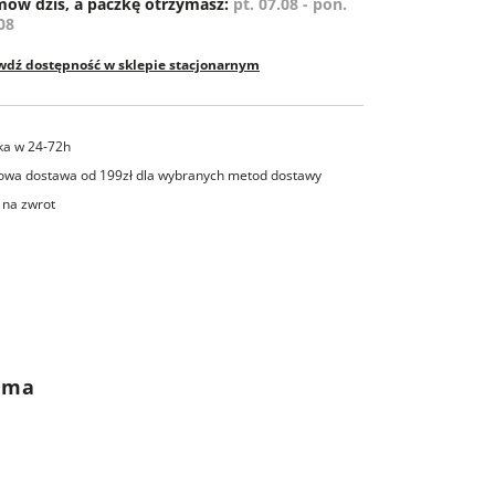
ów dziś, a paczkę otrzymasz:
pt. 07.08 - pon.
08
wdź dostępność w sklepie stacjonarnym
ka w 24-72h
wa dostawa od 199zł dla wybranych metod dostawy
 na zwrot
rama