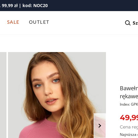
99,99 zł | kod: NOC20
SALE
OUTLET
S
Bawełn
rękaw
Index: G
49,9
Cena re
Najniższa 