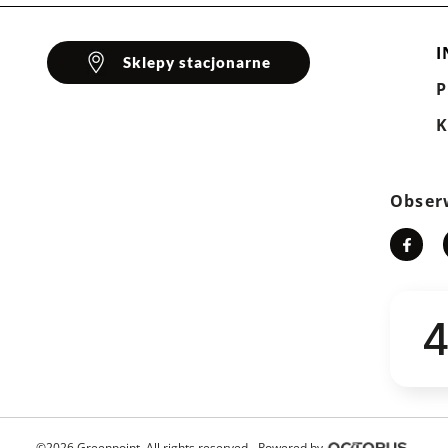
I
Sklepy stacjonarne
K
Obser
4
©2026 Greenpoint. All rights reserved -
Powered by