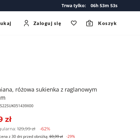
Trwa tylko:
06
h
53
m
53
s
zukaj
Zaloguj się
Koszyk
0
iana, różowa sukienka z raglanowym
em
PKS22SUK051439X00
9 zł
gularna:
129,99 zł
-62%
cena z 30 dni przed obniżką:
69,99 zł
-29%