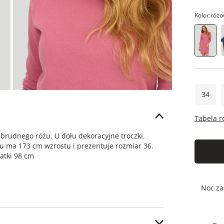
Kolor:
różo
34
Tabela 
brudnego różu. U dołu dekoracyjne troczki.
iu ma 173 cm wzrostu i prezentuje rozmiar 36.
atki 98 cm
Noc za