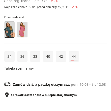
Cena regularna:
129,99 zł
-62%
Najniższa cena z 30 dni przed obniżką:
69,99 zł
-29%
Kolor:
niebieski
34
36
38
40
42
44
Tabela rozmiarów
Zamów dziś, a paczkę otrzymasz:
pon. 10.08 - śr. 12.08
Sprawdź dostępność w sklepie stacjonarnym