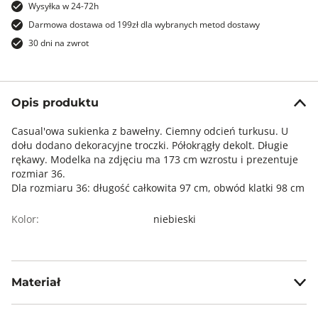
Wysyłka w 24-72h
Darmowa dostawa od 199zł dla wybranych metod dostawy
30 dni na zwrot
Opis produktu
Casual'owa sukienka z bawełny. Ciemny odcień turkusu. U
dołu dodano dekoracyjne troczki. Półokrągły dekolt. Długie
rękawy. Modelka na zdjęciu ma 173 cm wzrostu i prezentuje
rozmiar 36.
Dla rozmiaru 36: długość całkowita 97 cm, obwód klatki 98 cm
Kolor:
niebieski
Materiał
56% bawełna, 44% poliester