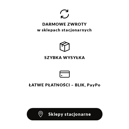
Prasować w temp. max do 110
°C. Nie czyścić chemicznie. Nie
suszyć w suszarce bębnowej.
Suszyć w stanie rozłożonym.
DARMOWE
ZWROTY
w sklepach stacjonarnych
SZYBKA
WYSYŁKA
ŁATWE
PŁATNOŚCI
– BLIK, PayPo
Sklepy stacjonarne