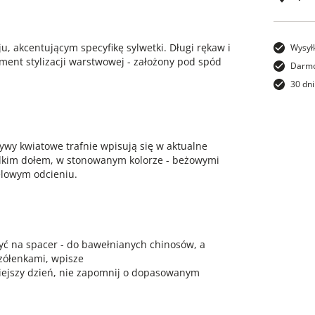
 akcentującym specyfikę sylwetki. Długi rękaw i
Wysył
ement stylizacji warstwowej - założony pod spód
Darmo
30 dni
wy kwiatowe trafnie wpisują się w aktualne
gładkim dołem, w stonowanym kolorze - beżowymi
elowym odcieniu.
yć na spacer - do bawełnianych chinosów, a
czółenkami, wpisze
iejszy dzień, nie zapomnij o dopasowanym