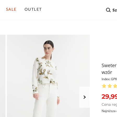
SALE
OUTLET
S
Sweter
wzór
Index: G
29,99
Cena re
Najniższa 