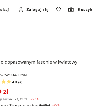
zukaj
Zaloguj się
Koszyk
0
 o dopasowanym fasonie w kwiatowy
PKS25SWE0640FLW61
4.8
(
4
)
 zł
gularna:
69,99 zł
-57%
cena z 30 dni przed obniżką:
39,99 zł
-25%