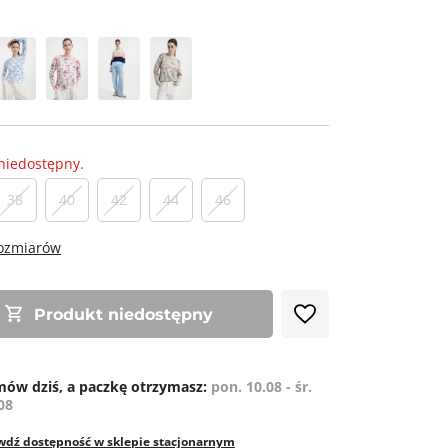
niedostępny.
38
40
42
44
46
rozmiarów
Produkt niedostępny
ów dziś, a paczkę otrzymasz:
pon. 10.08 - śr.
08
wdź dostępność w sklepie stacjonarnym