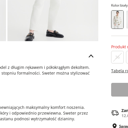
Kolor:
biały
Produkt 
36
del z długim rękawem i półokrągłym dekoltem.
Tabela 
 stopniu formalności. Sweter można stylizować
apewniających maksymalny komfort noszenia.
Zam
skóry i odpowiednio przewiewna. Sweter przez
12.
lastanu podnosi wytrzymałość dzianiny.
Spra