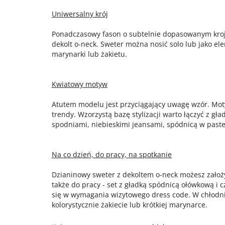
Uniwersalny krój
Ponadczasowy fason o subtelnie dopasowanym kroju,
dekolt o-neck. Sweter można nosić solo lub jako el
marynarki lub żakietu.
Kwiatowy motyw
Atutem modelu jest przyciągający uwagę wzór. Moty
trendy. Wzorzystą bazę stylizacji warto łączyć z 
spodniami, niebieskimi jeansami, spódnicą w past
Na co dzień, do pracy, na spotkanie
Dzianinowy sweter z dekoltem o-neck możesz założ
także do pracy - set z gładką spódnicą ołówkową i 
się w wymagania wizytowego dress code. W chłodn
kolorystycznie żakiecie lub krótkiej marynarce.