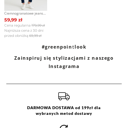
wybielać. Nie chlorować.
Prasować w temp. max do 110
Ciemnogranatowe jeansy slim fit, regularny stan
°C. Nie czyścić chemicznie. Nie
59,99 zł
suszyć mechanicznie.
Cena regularna
179,99 zł
Najniższa cena z 30 dni
przed obniżką
69,99 zł
#greenpointlook
Zainspiruj się stylizacjami z naszego
Instagrama
DARMOWA DOSTAWA od 199zł dla
wybranych metod dostawy