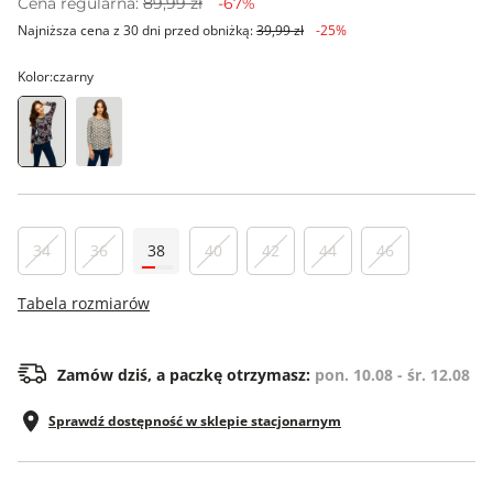
Cena regularna:
89,99 zł
-67%
Najniższa cena z 30 dni przed obniżką:
39,99 zł
-25%
Kolor:
czarny
34
36
38
40
42
44
46
Tabela rozmiarów
Zamów dziś, a paczkę otrzymasz:
pon. 10.08 - śr. 12.08
Sprawdź dostępność w sklepie stacjonarnym