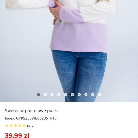
Sweter w pastelowe paski
Index: GPKS23SWE0623STR18
5.0
(
2
)
39,99 zł