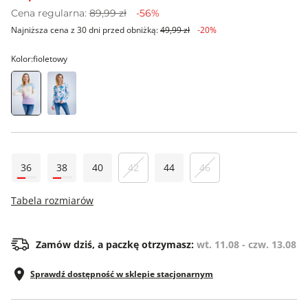
Cena regularna:
89,99 zł
-56%
Najniższa cena z 30 dni przed obniżką:
49,99 zł
-20%
Kolor:
fioletowy
36
38
40
42
44
46
Tabela rozmiarów
Zamów dziś, a paczkę otrzymasz:
wt. 11.08 - czw. 13.08
Sprawdź dostępność w sklepie stacjonarnym