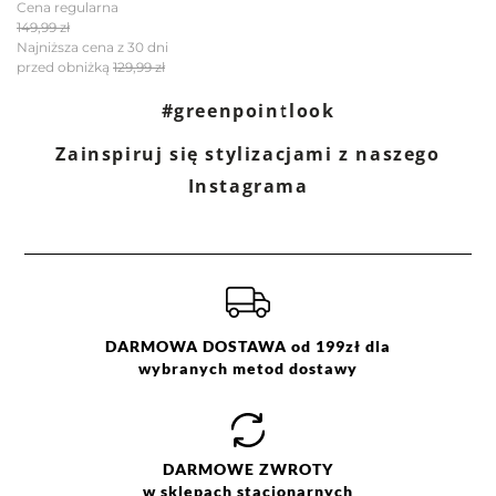
Cena regularna
149,99 zł
Najniższa cena z 30 dni
przed obniżką
129,99 zł
#greenpointlook
Zainspiruj się stylizacjami z naszego
Instagrama
DARMOWA DOSTAWA od 199zł dla
wybranych metod dostawy
DARMOWE
ZWROTY
w sklepach stacjonarnych