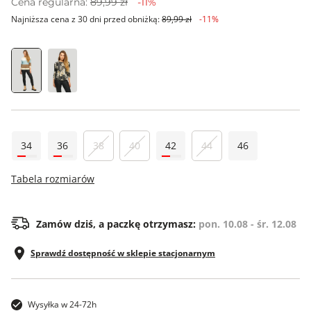
Cena regularna:
89,99 zł
-11%
Najniższa cena z 30 dni przed obniżką:
89,99 zł
-11%
34
36
38
40
42
44
46
Tabela rozmiarów
Zamów dziś, a paczkę otrzymasz:
pon. 10.08 - śr. 12.08
Sprawdź dostępność w sklepie stacjonarnym
Wysyłka w 24-72h