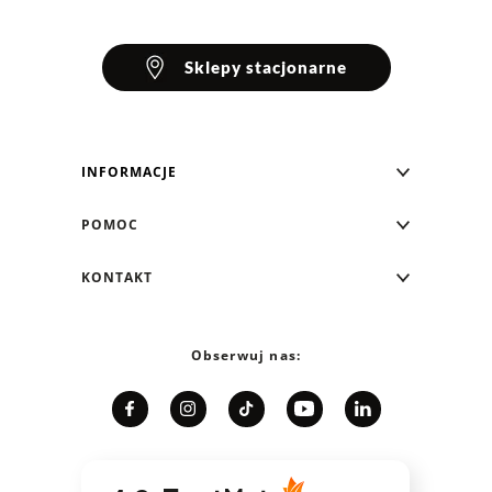
Sklepy stacjonarne
INFORMACJE
Blog Greenpoint
POMOC
O nas
Najczęściej zadawane pytania
KONTAKT
Klub Greenpoint
Sposoby płatności
Formularz kontaktowy
Zamówienia indywidualne
PayPo - Kup teraz, zapłać za 30 dni
Telefon: 12 287 07 07
Obserwuj nas:
Franczyza
Formy i koszt dostawy
Pn. - pt.: 8:00 - 15:00
Współpraca
Zwrot/Wymiana
Relacje inwestorskie
Kariera
Jak dobrać rozmiar?
Karta podarunkowa