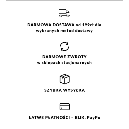
Kolor:
beżowy
1
0%
Więcej informacji o dostawie
tutaj.
Rozmiar:
ONE SIZE
Skład:
100% poliester
DARMOWA DOSTAWA od 199zł dla
wybranych metod dostawy
Jak zbieramy opinie?
Opinie klientów
DARMOWE
ZWROTY
w sklepach stacjonarnych
Filtry
Wyczyść
Szukaj
Ocena
Size
Color
SZYBKA
WYSYŁKA
ONE SIZE
beżowy
brązowy
fioletowy
granatowy
ŁATWE
PŁATNOŚCI
– BLIK, PayPo
niebieski
różowy
szary
zielony