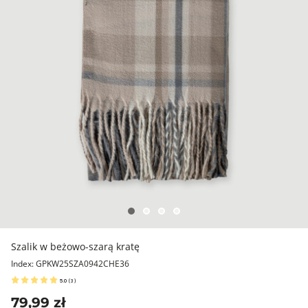
Szalik w beżowo-szarą kratę
Index: GPKW25SZA0942CHE36
5.0
(
3
)
79,99 zł