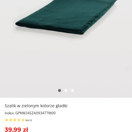
Szalik w zielonym kolorze gładki
Index: GPKW24SZA093477M00
5.0
(
1
)
39,99 zł