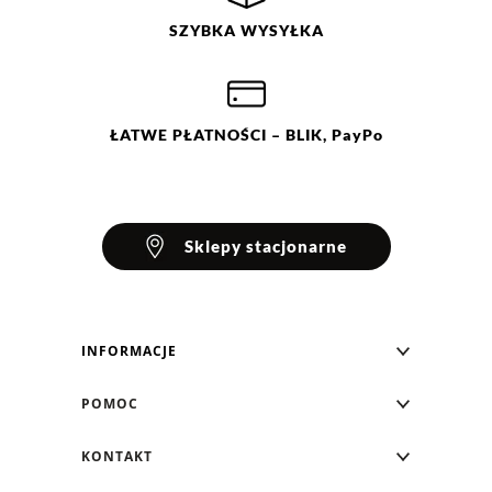
Ocena
Size
Color
SZYBKA
WYSYŁKA
beżowy
os
niebieski
szary
zielony
ŁATWE
PŁATNOŚCI
– BLIK, PayPo
Sklepy stacjonarne
INFORMACJE
Blog Greenpoint
POMOC
O nas
Najczęściej zadawane pytania
KONTAKT
Klub Greenpoint
Sposoby płatności