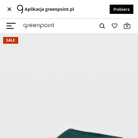
Aplikacja greenpoint.pl
Pobierz
0
SALE