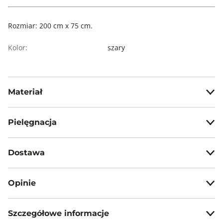
Rozmiar: 200 cm x 75 cm.
Kolor:
szary
Materiał
65% poliester, 35% modal
Pielęgnacja
Prać ręcznie w temp. max 30°C
Dostawa
Prasować w temp. max 110°C
Darmowa dostawa od 199zł dla wybranych metod dostawy.
Nie czyścić chemicznie
Opinie
Nie suszyć mechanicznie
GWARANTOWANA WYSYŁKA w 48 godzin.
*95% zamówień realizujemy w 24 godziny.
Szczegółowe informacje
5
100%
Metody dostawy: