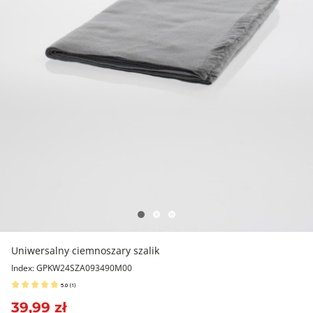
Uniwersalny ciemnoszary szalik
Index: GPKW24SZA093490M00
5.0
(
1
)
39,99 zł