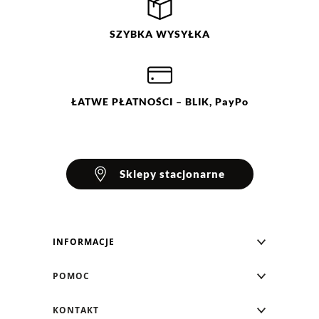
Ocena
Size
Color
SZYBKA
WYSYŁKA
beżowy
os
niebieski
szary
zielony
ŁATWE
PŁATNOŚCI
– BLIK, PayPo
Sklepy stacjonarne
INFORMACJE
Blog Greenpoint
POMOC
O nas
Najczęściej zadawane pytania
KONTAKT
Klub Greenpoint