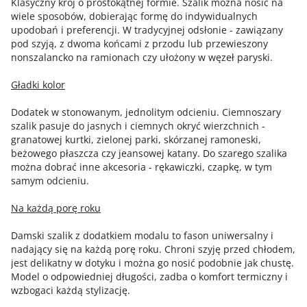
Klasyczny krój o prostokątnej formie. Szalik można nosić na
wiele sposobów, dobierając formę do indywidualnych
upodobań i preferencji. W tradycyjnej odsłonie - zawiązany
pod szyją, z dwoma końcami z przodu lub przewieszony
nonszalancko na ramionach czy ułożony w węzeł paryski.
Gładki kolor
Dodatek w stonowanym, jednolitym odcieniu. Ciemnoszary
szalik pasuje do jasnych i ciemnych okryć wierzchnich -
granatowej kurtki, zielonej parki, skórzanej ramoneski,
beżowego płaszcza czy jeansowej katany. Do szarego szalika
można dobrać inne akcesoria - rękawiczki, czapkę, w tym
samym odcieniu.
Na każdą porę roku
Damski szalik z dodatkiem modalu to fason uniwersalny i
nadający się na każdą porę roku. Chroni szyję przed chłodem,
jest delikatny w dotyku i można go nosić podobnie jak chustę.
Model o odpowiedniej długości, zadba o komfort termiczny i
wzbogaci każdą stylizację.