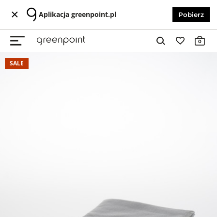
Aplikacja greenpoint.pl
Pobierz
0
SALE