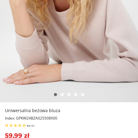
Uniwersalna beżowa bluza
Index: GPKW24BZA025508X00
5.0
(
2
)
59,99 zł