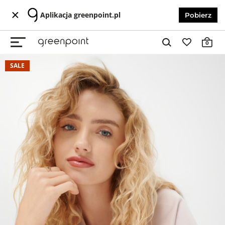
Aplikacja greenpoint.pl
Pobierz
0
SALE