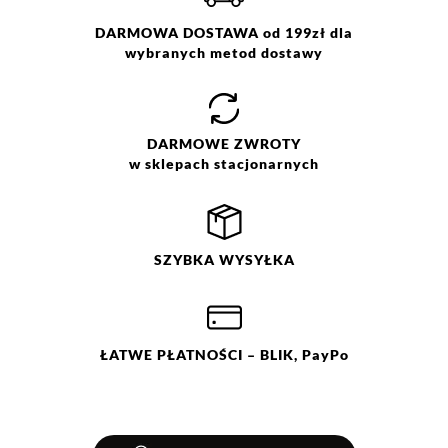
DARMOWA DOSTAWA od 199zł dla
wybranych metod dostawy
Jak zbieramy opinie?
Opinie klientów
DARMOWE
ZWROTY
w sklepach stacjonarnych
Filtry
Wyczyść
Szukaj
Ocena
Size
Color
SZYBKA
WYSYŁKA
beżowy
2X
szary
L
M
S
XL
ŁATWE
PŁATNOŚCI
– BLIK, PayPo